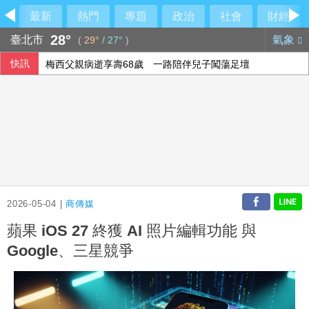
最新
熱門
專題
政治
社會
財經
28°
臺北市
氣象
(
29°
/
27°
)
快訊
梅西父親病逝享壽68歲 一路陪伴兒子闖蕩足壇
2026-05-04 |
商傳媒
蘋果 iOS 27 終獲 AI 照片編輯功能 與
Google、三星競爭