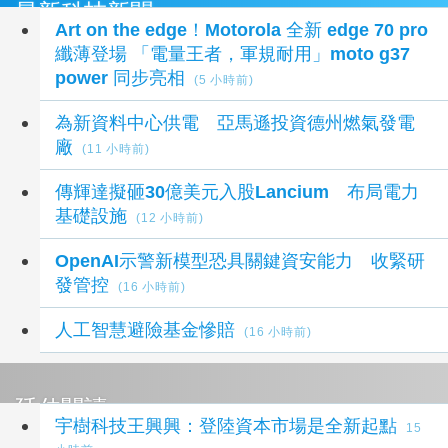
最新科技新聞
Art on the edge！Motorola 全新 edge 70 pro
纖薄登場 「電量王者，軍規耐用」moto g37
power 同步亮相
(5 小時前)
為新資料中心供電 亞馬遜投資德州燃氣發電
廠
(11 小時前)
傳輝達擬砸30億美元入股Lancium 布局電力
基礎設施
(12 小時前)
OpenAI示警新模型恐具關鍵資安能力 收緊研
發管控
(16 小時前)
人工智慧避險基金慘賠
(16 小時前)
延伸閱讀
宇樹科技王興興：登陸資本市場是全新起點
15