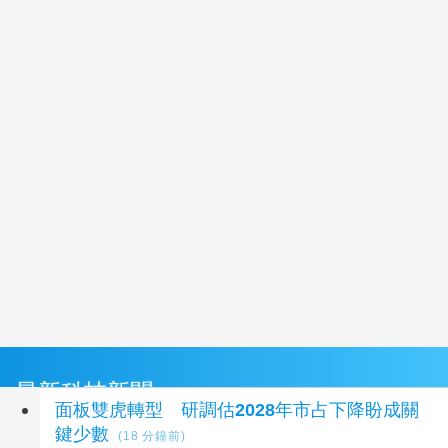
最新科技新聞
面板雙虎轉型 研調估2028年市占下降盼成關
鍵少數
(18 分鐘前)