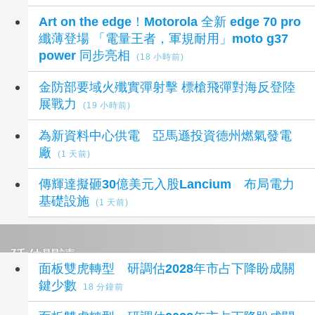
Art on the edge！Motorola 全新 edge 70 pro
纖薄登場 「電量王者，軍規耐用」moto g37
power 同步亮相
(18 小時前)
金防部要域火殲實彈射擊 標槍飛彈對海反登陸
展戰力
(19 小時前)
為新資料中心供電 亞馬遜投資德州燃氣發電
廠
(1 天前)
傳輝達擬砸30億美元入股Lancium 布局電力
基礎設施
(1 天前)
延伸閱讀
面板雙虎轉型 研調估2028年市占下降盼成關
鍵少數
18 分鐘前