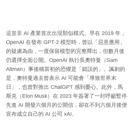
這並非 AI 產業首次出現類似模式。早在 2019 年，
OpenAI 在發布 GPT-2 模型時，曾以「惡意應用」
的疑慮為由，一度保留模型的完整釋出，但數月後
仍選擇全面公開。OpenAI 執行長奧特曼（Sam
Altman）事後稱當初的恐懼是「錯誤的」。諷刺的
是，奧特曼過去曾表示 AI 可能會「導致世界末
日」，也曾對推出 ChatGPT 感到憂心。此外，馬
斯克（Elon Musk）在 2023 年簽署了一封呼籲暫停
先進 AI 開發六個月的公開信，卻在不到六個月後便
宣布成立自己的 AI 公司 xAI。