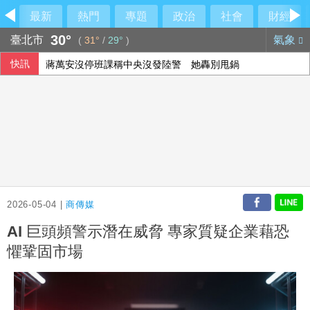
最新
熱門
專題
政治
社會
財經
30°
臺北市
氣象
(
31°
/
29°
)
快訊
蔣萬安沒停班課稱中央沒發陸警 她轟別甩鍋
孕育七龍珠、灌籃高手等名作 週刊少年Jump首跌破百萬冊
藍白公投數量未定 黃國昌：鞭刑議題將辦4對4辯論
陳睦衡照自己步調續成長 穿歐力士92號盼創造歷史
2026-05-04 |
商傳媒
AI 巨頭頻警示潛在威脅 專家質疑企業藉恐
懼鞏固市場