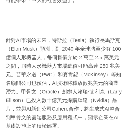
可能帶來「巨大的社會效益」。
針對AI市場的未來，特斯拉（Tesla）執行長馬斯克
（Elon Musk）預測，到 2040 年全球將至少有 100
億個人形機器人，每個售價介於 2 萬至 2.5 萬美元
之間，屆時人形機器人市場總值可能高達 250 兆美
元。普華永道（PwC）和麥肯錫（McKinsey）等知
名顧問公司也預估，AI技術將釋放數兆美元的商業
潛力。甲骨文（Oracle）創辦人賴瑞·艾利森（Larry
Ellison）已投入數十億美元採購輝達（Nvidia）晶
片，並與AI新創公司Cohere合作，將生成式AI整合
到甲骨文的雲端服務及應用程式中，顯示企業在AI
基礎設施上的積極部署。