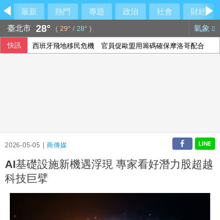
最新
熱門
專題
政治
社會
財經
28°
臺北市
氣象
(
29°
/
28°
)
快訊
西班牙飛地移民危機 官員促歐盟用籌碼確保摩洛哥配合
2026-05-05 |
商傳媒
AI基礎設施新機遇浮現 專家看好潛力股超越
科技巨擘