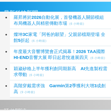
最新科技新聞
羅昇將於2026自動化展，首發機器人關節模組
布局機器人與精密傳動市場
(6 小時前)
燦坤3C家電「阿爸的願望」父親節檔期登場 全
館5折起
(6 小時前)
年度最大音響博覽會正式揭幕！2026 TAA國際
HI-END音響大展 即日起君悅連展四天
(6 小時前)
穎崴矽格上半年獲利創同期新高 AI先進製程需
求帶動
(6 小時前)
高階穿戴需求強 Garmin第2季獲利大增3成創
高
(9 小時前)