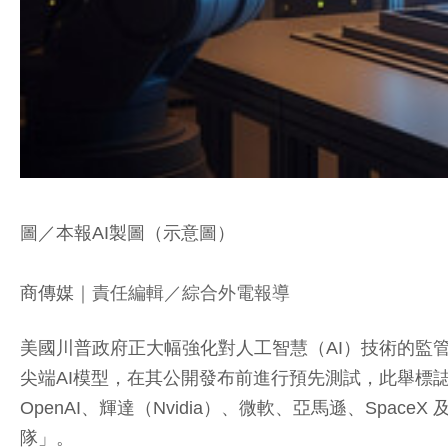
圖／本報AI製圖（示意圖）
商傳媒
｜責任編輯／綜合外電報導
美國川普政府正大幅強化對人工智慧（AI）技術的監管與
尖端AI模型，在其公開發布前進行預先測試，此舉標誌著白
OpenAI、輝達（Nvidia）、微軟、亞馬遜、Spac
隊」。