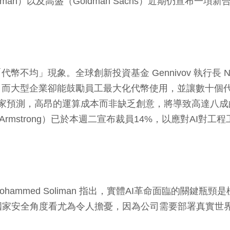
Friedman）以及高盛（Goldman Sachs）近期仍宣布
均」現象。全球創新投資基金 Gennivov 執行長 Nil
，而大型企業卻能鼓勵員工最大化代幣使用，並讓數十個
專家預測，高昂的運算成本而非缺乏創意，將導致高達八成
an Armstrong）已於本週二宣布裁員14%，以應對AI對
）董事 Mohammed Soliman 指出，實體AI革命面臨
國家安全角度看尤為令人擔憂，因為公司需要部署真實世