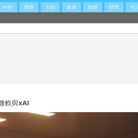
科技
國際
大陸
健康
娛樂
體育
生
微軟與xAI