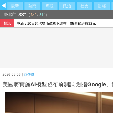
最新
熱門
專題
政治
社會
財經
33°
臺北市
(
34°
/
31°
)
快訊
中油：10日起汽柴油價格不調整 95無鉛維持32元
守桃機！陸射劍二防空部署 雷霆2000殲敵
巨大轉虧為盈 上半年EPS1.11元H2審慎樂觀
五角大廈將投資4億美元 助澳洲開發稀土礦物
2026-05-06 |
商傳媒
美國將實施AI模型發布前測試 劍指Google、