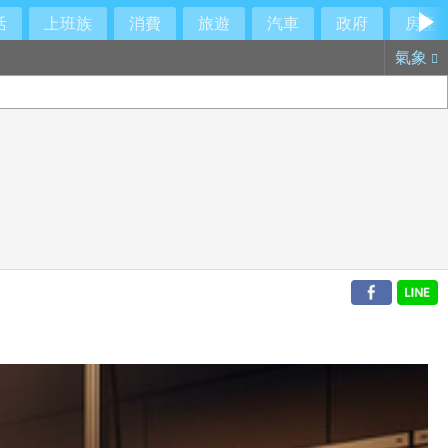
活
上班族
消費
旅遊
汽車
政府
房產
氣象