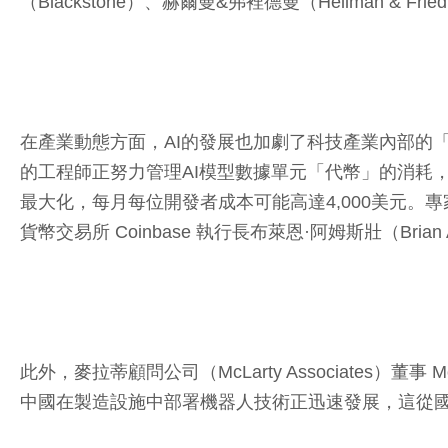
（Blackstone）、赫爾曼&弗裡德曼（Hellman & 
在產業動態方面，AI的發展也加劇了科技產業內部的「代幣不
的工程師正努力管理AI模型數據單元「代幣」的消耗
最大化，每月每位開發者成本可能高達4,000美元。
貨幣交易所 Coinbase 執行長布萊恩·阿姆斯壯（Bri
此外，麥拉蒂顧問公司（McLarty Associates
中國在製造設施中部署機器人技術正迅速發展，這從