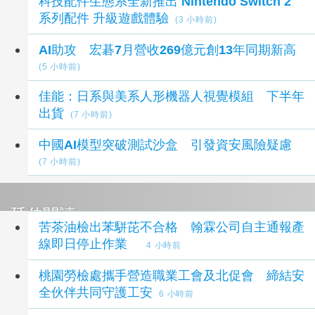
科技配件生態系全新推出 Nintendo Switch 2
系列配件 升級遊戲體驗
(3 小時前)
AI助攻 宏碁7月營收269億元創13年同期新高
(5 小時前)
佳能：日系與美系人形機器人視覺模組 下半年
出貨
(7 小時前)
中國AI模型突破測試沙盒 引發資安風險疑慮
(7 小時前)
延伸閱讀
苦茶油檢出苯駢芘不合格 翰霖公司自主通報產
線即日停止作業
4 小時前
桃園勞檢處攜手營造職業工會及北促會 締結安
全伙伴共同守護工安
6 小時前