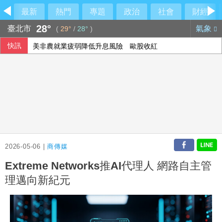
最新
熱門
專題
政治
社會
財經
28°
臺北市
氣象
(
29°
/
28°
)
快訊
美非農就業疲弱降低升息風險 歐股收紅
2026-05-06 |
商傳媒
Extreme Networks推AI代理人 網路自主管
理邁向新紀元