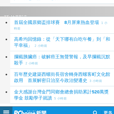
延伸閱讀
首屆全國原鄉盃排球賽 8月屏東熱血登場
1 小
時前
高希均回憶錄：從「天下哪有白吃午餐」到「和
平幸福」
2 小時前
攔截胰臟癌：破解癌王無聲警報，及早攔截沉默
殺手
2 小時前
百年歷史建築西螺街長宿舍轉身西螺客町文化館
啟用 首展解密日治至今政治變遷史
3 小時前
金大感謝台灣金門同鄉會總會捐助累計520萬獎
學金 鼓勵學子就讀
5 小時前