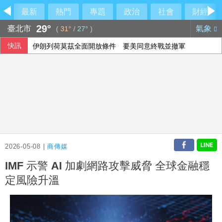
最新
熱門
專題
政治
社會
財經
29°
臺北市
氣象
(
31°
/
27°
)
快訊
伊朗列荷莫茲全面開放條件 要美同意終戰並撤軍
2026-05-08 |
商傳媒
IMF 示警 AI 加劇網路攻擊威脅 全球金融穩
定風險升溫