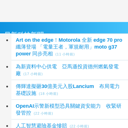
最新科技新聞
Art on the edge！Motorola 全新 edge 70 pro
纖薄登場 「電量王者，軍規耐用」moto g37
power 同步亮相
(11 小時前)
為新資料中心供電 亞馬遜投資德州燃氣發電
廠
(17 小時前)
傳輝達擬砸30億美元入股Lancium 布局電力
基礎設施
(18 小時前)
OpenAI示警新模型恐具關鍵資安能力 收緊研
發管控
(22 小時前)
人工智慧避險基金慘賠
(22 小時前)