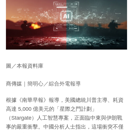
圖／本報資料庫
商傳媒
｜簡明心／綜合外電報導
根據《南華早報》報導，美國總統川普主導、耗資
高達 5,000 億美元的「星際之門計劃」
（Stargate）人工智慧專案，正面臨中東與伊朗戰
事的嚴重衝擊。中國分析人士指出，這場衝突不僅