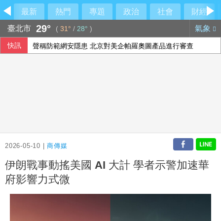
最新
熱門
專題
政治
社會
財經
29°
臺北市
氣象
(
31°
/
28°
)
快訊
聲稱防範網安隱患 北京對美企帕羅奧圖產品進行審查
總統府8日開放參觀 文化部策劃科幻漫畫特展
外野助殺王連霸中 郭天信喊話挑戰生涯百助殺
劉世芳：社宅政策滾動調整 找到地就蓋恐變空餘屋
2026-05-10 |
商傳媒
伊朗戰事動搖美國 AI 大計 學者示警加速華
府影響力式微