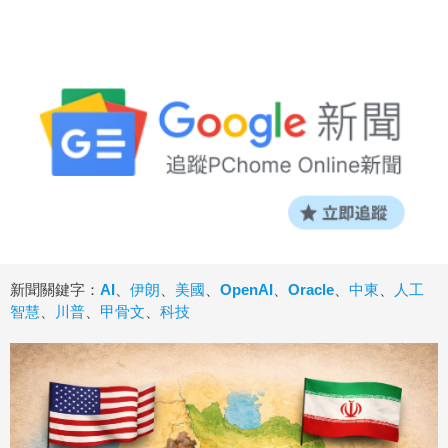
新聞關鍵字：
AI
、
伊朗
、
美國
、
OpenAI
、
Oracle
、
中東
、
人工
智慧
、
川普
、
甲骨文
、
科技