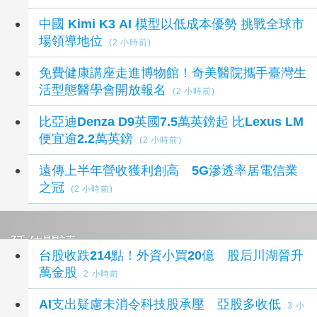
中國 Kimi K3 AI 模型以低成本優勢 挑戰全球市
場領導地位
(2 小時前)
免費健康講座走進博物館！奇美醫院攜手臺灣生
活型態醫學會開放報名
(2 小時前)
比亞迪Denza D9英國7.5萬英鎊起 比Lexus LM
便宜逾2.2萬英鎊
(2 小時前)
遠傳上半年營收獲利創高 5G滲透率居電信業
之冠
(2 小時前)
延伸閱讀
台股收跌214點！外資小買20億 股后川湖晉升
萬金股
2 小時前
AI支出疑慮未消令科技股承壓 亞股多收低
3 小