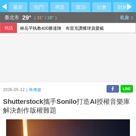
最新
熱門
專題
政治
社會
財經
29°
臺北市
氣象
(
31°
/
28°
)
快訊
林岳平執教400勝達陣 布雷克讚獲球員愛戴
【中市長民調】江啟臣38.2%領先何欣純14.1% 各年齡層
上緯第2季營收年增57% 所得稅加徵衝擊短期獲利
香港宏福苑大火最終調查報告公布 菸頭引燃施工雜物
2026-05-12 |
商傳媒
Shutterstock攜手Sonilo打造AI授權音樂庫
解決創作版權難題