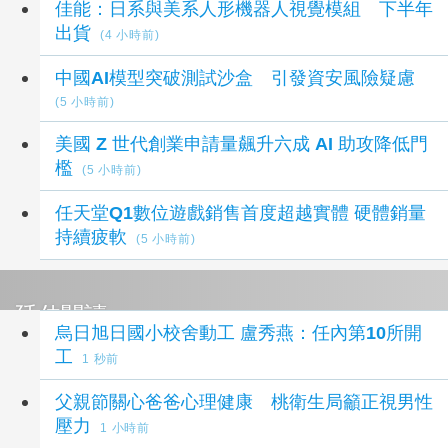
佳能：日系與美系人形機器人視覺模組 下半年
出貨
(4 小時前)
中國AI模型突破測試沙盒 引發資安風險疑慮
(5 小時前)
美國 Z 世代創業申請量飆升六成 AI 助攻降低門
檻
(5 小時前)
任天堂Q1數位遊戲銷售首度超越實體 硬體銷量
持續疲軟
(5 小時前)
延伸閱讀
烏日旭日國小校舍動工 盧秀燕：任內第10所開
工
1 秒前
父親節關心爸爸心理健康 桃衛生局籲正視男性
壓力
1 小時前