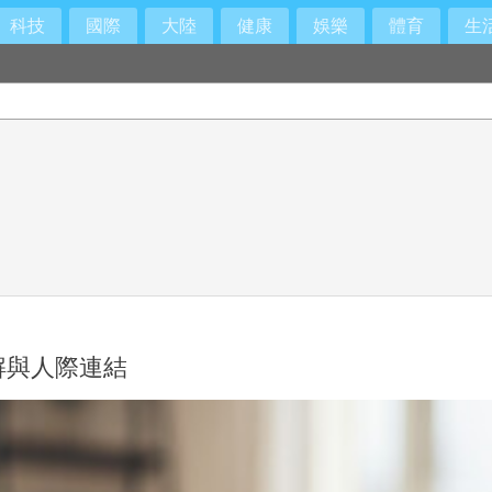
科技
國際
大陸
健康
娛樂
體育
生
解與人際連結