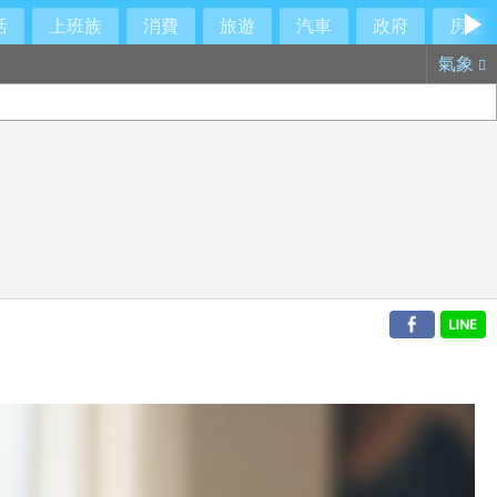
活
上班族
消費
旅遊
汽車
政府
房產
氣象