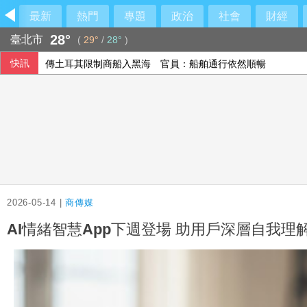
最新
熱門
專題
政治
社會
財經
28°
臺北市
(
29°
/
28°
)
快訊
傳土耳其限制商船入黑海 官員：船舶通行依然順暢
伊朗最高領袖行蹤成謎 國營媒體：總統近期見過他
印尼破獲1.3噸K他命走私市價37億元 遭扣留船員含台籍
以總理拒絕美15點加薩計畫 稱哈瑪斯徹底繳械才撤軍
2026-05-14 |
商傳媒
AI情緒智慧App下週登場 助用戶深層自我理