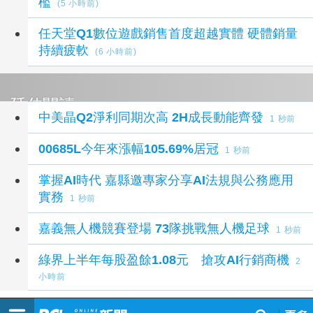
檻
(5 小時前)
任天堂Q1數位遊戲銷售首度超越實體 硬體銷量
持續疲軟
(6 小時前)
延伸閱讀
中美晶Q2淨利同期次高 2H成長動能齊發
1 秒前
00685L今年來漲幅105.69%居冠
1 秒前
掌握AI時代 嘉縣邀專家分享AI法規與公務應用
實務
1 秒前
嘉義無人機競賽登場 73隊挑戰無人機足球
1 秒前
綠界上半年每股盈餘1.08元 搶攻AI行銷商機
2
小時前