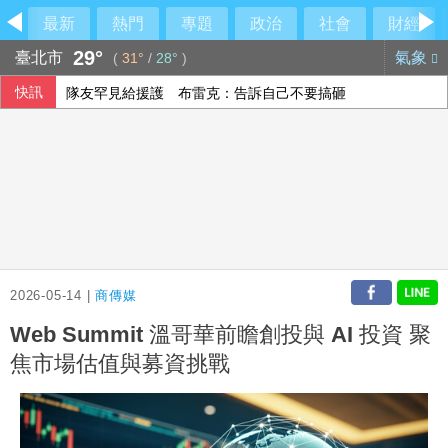
最新
熱門
專題
政治
社會
財經
29°
臺北市
氣象
(
31°
/
28°
)
快訊
隊友罕見給援護 布雷克：告訴自己不要搞砸
【中市長民調】江啟臣38.2%領先何欣純14.1% 各年齡層
上緯第2季營收年增57% 所得稅加徵衝擊短期獲利
香港宏福苑大火最終調查報告公布 菸頭引燃施工雜物
2026-05-14 |
商傳媒
Web Summit 溫哥華前瞻創投與 AI 投資 聚
焦市場估值與募資挑戰