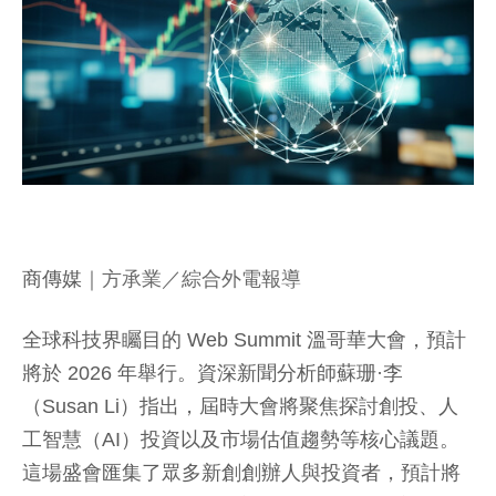
商傳媒
｜方承業／綜合外電報導
全球科技界矚目的 Web Summit 溫哥華大會，預計
將於 2026 年舉行。資深新聞分析師蘇珊·李
（Susan Li）指出，屆時大會將聚焦探討創投、人
工智慧（AI）投資以及市場估值趨勢等核心議題。
這場盛會匯集了眾多新創創辦人與投資者，預計將