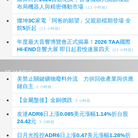
布局機器人與精密傳動市場
(11 小時前)
燦坤3C家電「阿爸的願望」父親節檔期登場 全
館5折起
(11 小時前)
年度最大音響博覽會正式揭幕！2026 TAA國際
HI-END音響大展 即日起君悅連展四天
(12 小時前)
延伸閱讀
美禁止關鍵礦物廢料外流 力拚回收產業與供應
鏈自主
2 小時前
【金屬盤後】金銅價跌
3 小時前
友達ADR6日上漲0.085美元漲幅1.14%折台股
24.42元
3 小時前
日月光投控ADR6日上漲0.47美元漲幅1.28%折