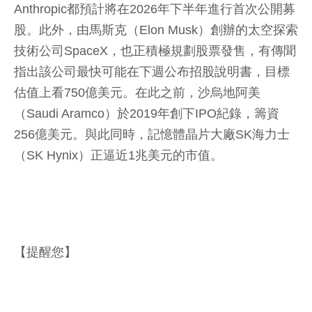
Anthropic都預計將在2026年下半年進行首次公開募
股。此外，由馬斯克（Elon Musk）創辦的太空探索
技術公司SpaceX，也正積極規劃股票發售，有傳聞
指出該公司最快可能在下週公布招股說明書，目標
估值上看750億美元。在此之前，沙烏地阿美
（Saudi Aramco）於2019年創下IPO紀錄，籌資
256億美元。與此同時，記憶體晶片大廠SK海力士
（SK Hynix）正逼近1兆美元的市值。
【提醒您】