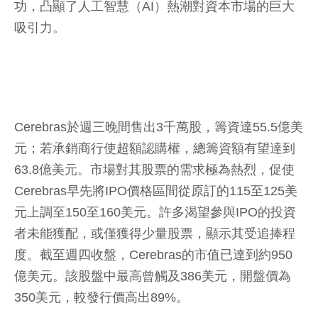
功，凸顯了人工智慧（AI）熱潮對資本市場的巨大
吸引力。
Cerebras於週三晚間售出3千萬股，籌資達55.5億美
元；若承銷商行使超額認購權，總籌資額有望達到
63.8億美元。市場對其股票的需求極為熱烈，促使
Cerebras早先將IPO價格區間從原訂的115至125美
元上調至150至160美元。許多渴望參與IPO的投資
者未能獲配，或僅獲得少量股票，顯示其受追捧程
度。截至週四收盤，Cerebras的市值已達到約950
億美元。該股盤中最高曾觸及386美元，開盤價為
350美元，較發行價高出89%。