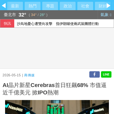
最新
熱門
專題
政治
社會
財經
32°
臺北市
氣象
(
34°
/
28°
)
快訊
沙烏地憂心遭雙向攻擊 指伊朗唆使兩武裝團體行動
孩子搭飛機鬧不停？專家教6招安撫 別只急著要求「不要哭
楊德昌影展布魯塞爾登場 藉大師作品探索台灣文化
台積電ADR小漲 投顧：台股短期急漲留意季線攻防
2026-05-15 |
商傳媒
AI晶片新星Cerebras首日狂飆68% 市值逼
近千億美元 掀IPO熱潮