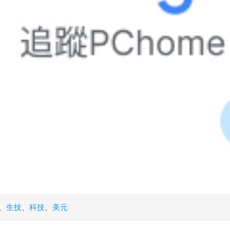
、
生技
、
科技
、
美元