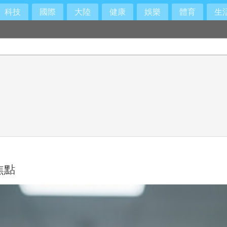
科技
國際
大陸
健康
娛樂
體育
生
崇良下台
焦點