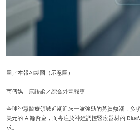
圖／本報AI製圖（示意圖）
商傳媒
｜康語柔／綜合外電報導
全球智慧醫療領域近期迎來一波強勁的募資熱潮，多項創新技
美元的 A 輪資金，而專注於神經調控醫療器材的 Blue
求。