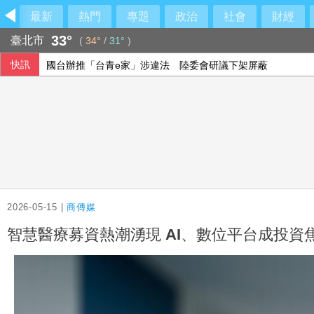
最新
熱門
專題
政治
社會
財經
33°
臺北市
(
34°
/
31°
)
快訊
國台辦推「台青e家」涉違法 陸委會研議下架屏蔽
漢光演習 第四作戰區首度前推小琉球驗證跨海機動力
藍批台糖成毒油事件破口 質疑「綠友友」掌權籲卓榮泰、石
房地產稅改革案 首爾市民、專家憂衝擊租屋市場
2026-05-15 |
商傳媒
智慧醫療募資熱潮湧現 AI、數位平台成投資