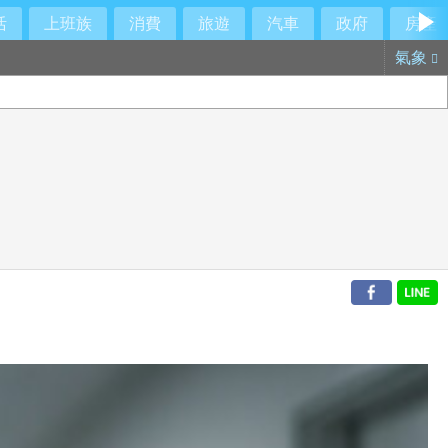
活
上班族
消費
旅遊
汽車
政府
房產
氣象