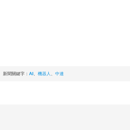
新聞關鍵字：
AI
、
機器人
、
中連