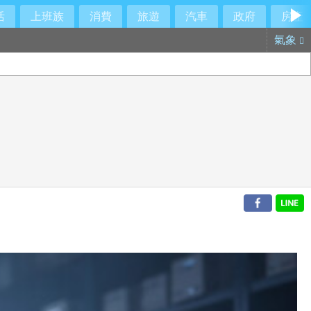
活
上班族
消費
旅遊
汽車
政府
房產
氣象