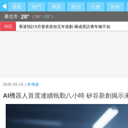
最新
熱門
專題
政治
社會
財經
28°
臺北市
(
29°
/
28°
)
快訊
香港預計9月發表首份五年規劃 兩成受訪青年稱不知
今年5-6月電子發票 113人抱走4大獎近2.5億
韓足協爆15年前性招待外籍裁判 涉案7場比賽零敗仗
海巡漢光演習、防颱同步進行 守護海疆國安
2026-05-15 |
商傳媒
AI機器人首度連續執勤八小時 矽谷新創揭示