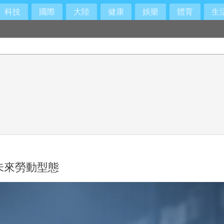
科技
國際
大陸
健康
娛樂
體育
生
未來勞動型態