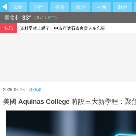
最新
熱門
專題
政治
社會
財經
33°
臺北市
(
34°
/
31°
)
快訊
資料早就上網了！中市府嗆石崇良貴人多忘事
葉俊顯：去年經濟成長逾8% 電力排放係數仍下降
TISA稅負優惠有譜 彭金隆：盼很快宣布好消息
首任中國金監總局長李雲澤去職 證實涉嚴重違紀違法
2026-05-15 |
商傳媒
美國 Aquinas College 將設三大新學程：