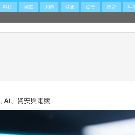
科技
國際
大陸
健康
娛樂
體育
生
聚焦 AI、資安與電競