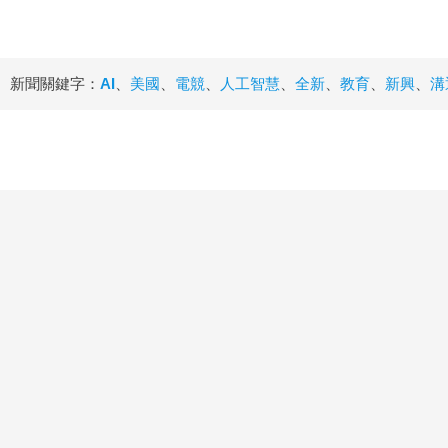
新聞關鍵字：
AI
、
美國
、
電競
、
人工智慧
、
全新
、
教育
、
新興
、
溝