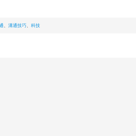
通
、
溝通技巧
、
科技