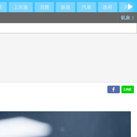
活
上班族
消費
旅遊
汽車
政府
房產
氣象