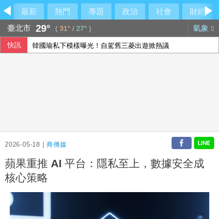
最新
熱門
專題
政治
社會
財經
29°
臺北市
氣象
(
31°
/
27°
)
快訊
韓國瑜私下模樣曝光！自駕舊三菱出遊掀熱議
北市女住家產子夭折 檢警將相驗釐清死因
美參院推進加密貨幣法案 盼9月全院表決
台指期夜盤突破45000點 本週聚焦鴻海法說會大立光除息
2026-05-18 |
商傳媒
蘋果重推 AI 平台：隱私至上，數據安全成
核心策略