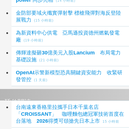
(14 小時前)
金防部要域火殲實彈射擊 標槍飛彈對海反登陸
展戰力
(15 小時前)
為新資料中心供電 亞馬遜投資德州燃氣發電
廠
(19 小時前)
傳輝達擬砸30億美元入股Lancium 布局電力
基礎設施
(21 小時前)
OpenAI示警新模型恐具關鍵資安能力 收緊研
發管控
(1 天前)
延伸閱讀
台南遠東香格里拉攜手日本千葉名店
「CROISSANT」 咖哩麵包總冠軍技術首度在
台落地 2026得獎可頌搶先日本上市
15 小時前