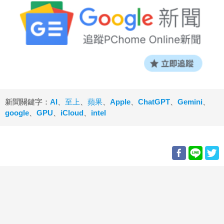
新聞關鍵字：
AI
、
至上
、
蘋果
、
Apple
、
ChatGPT
、
Gemini
、
google
、
GPU
、
iCloud
、
intel