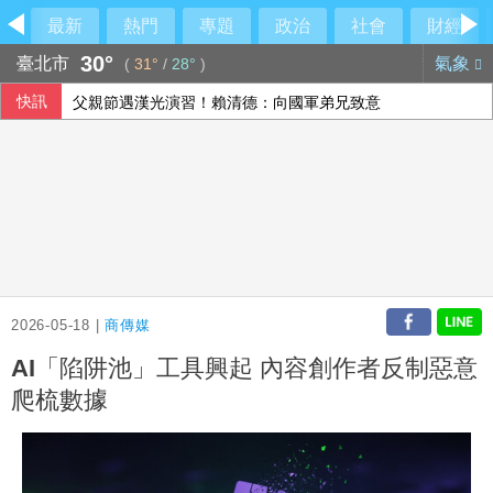
最新
熱門
專題
政治
社會
財經
30°
臺北市
氣象
(
31°
/
28°
)
快訊
父親節遇漢光演習！賴清德：向國軍弟兄致意
人形機器人眼手協調 台廠供應鏈從頭到腳就定位
OpenAI示警新模型恐具關鍵資安能力 收緊研發管控
川普重啟撤換理事庫克行動 再攻擊聯準會獨立性
2026-05-18 |
商傳媒
AI「陷阱池」工具興起 內容創作者反制惡意
爬梳數據