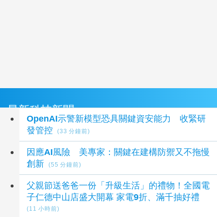
最新科技新聞
OpenAI示警新模型恐具關鍵資安能力 收緊研
發管控
(33 分鐘前)
因應AI風險 美專家：關鍵在建構防禦又不拖慢
創新
(55 分鐘前)
父親節送爸爸一份「升級生活」的禮物！全國電
子仁德中山店盛大開幕 家電9折、滿千抽好禮
(11 小時前)