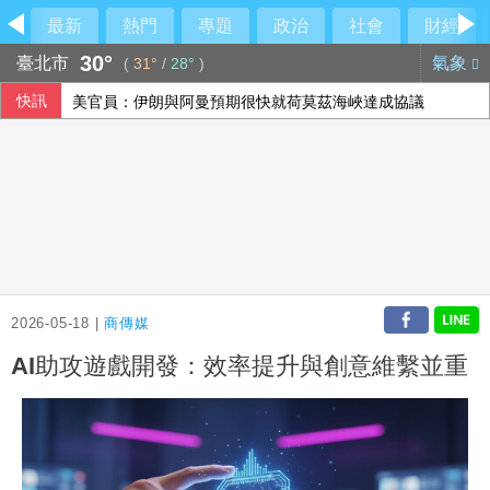
最新
熱門
專題
政治
社會
財經
30°
臺北市
氣象
(
31°
/
28°
)
快訊
美官員：伊朗與阿曼預期很快就荷莫茲海峽達成協議
2026-05-18 |
商傳媒
AI助攻遊戲開發：效率提升與創意維繫並重