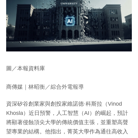
圖／本報資料庫
商傳媒
｜林昭衡／綜合外電報導
資深矽谷創業家與創投家維諾德·科斯拉（Vinod
Khosla）近日預警，人工智慧（AI）的崛起，預計
將顯著侵蝕頂尖大學的傳統價值主張，並重塑高聲
望專業的結構。他指出，菁英大學作為通往高收入