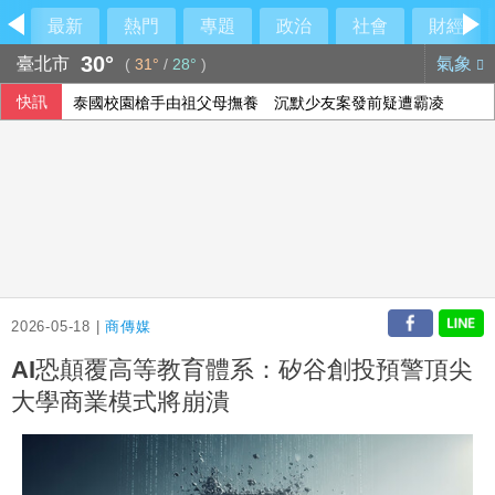
最新
熱門
專題
政治
社會
財經
30°
臺北市
氣象
(
31°
/
28°
)
快訊
泰國校園槍手由祖父母撫養 沉默少友案發前疑遭霸凌
2026-05-18 |
商傳媒
AI恐顛覆高等教育體系：矽谷創投預警頂尖
大學商業模式將崩潰