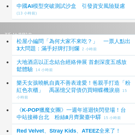
中國AI模型突破測試沙盒 引發資安風險疑慮
(13 小時前)
延伸閱讀
松屋小編問「為何大家不來吃？」 一票人點出
3大問題：滿手好牌打到爛
2 小時前
大地酒店以正念結合經絡伸展 首創深度五感放
鬆體驗
14 小時前
樂天女孩曉帆自責不善表達愛！爸親手打造「粉
紅色衣櫃」 禹菡憶父背債仍買蝴蝶機淚崩
15
小時前
《K-POP獵魔女團》一週年巡迴快閃登場！台
中站接棒台北 粉絲8月齊聚臺中驛
15 小時前
Red Velvet、Stray Kids、ATEEZ全來了！