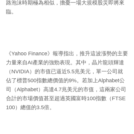
路泡沫時期極為相似，擔憂一場大規模股災即將來
臨。
《Yahoo Finance》報導指出，推升這波漲勢的主要
力量來自AI產業的強勁表現。其中，晶片龍頭輝達
（NVIDIA）的市值已逼近5.5兆美元，單一公司就
佔了標普500指數總價值的9%。若加上Alphabet公
司（Alphabet）高達4.7兆美元的市值，這兩家公司
合計的市場價值甚至超過英國富時100指數（FTSE
100）總值的3.5倍。