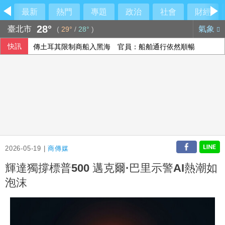
最新
熱門
專題
政治
社會
財經
28°
臺北市
氣象
(
29°
/
28°
)
快訊
傳土耳其限制商船入黑海 官員：船舶通行依然順暢
澤倫斯基：最多5萬名北韓軍人將部署至俄羅斯
以總理拒絕美15點加薩計畫 稱哈瑪斯徹底繳械才撤軍
長崎原爆典禮台灣待遇惹議 日網友質疑「顧忌中國」
2026-05-19 |
商傳媒
輝達獨撐標普500 邁克爾·巴里示警AI熱潮如
泡沫