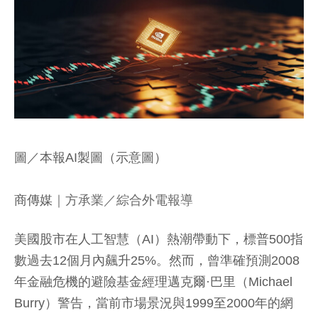
圖／本報AI製圖（示意圖）
商傳媒
｜方承業／綜合外電報導
美國股市在人工智慧（AI）熱潮帶動下，標普500指
數過去12個月內飆升25%。然而，曾準確預測2008
年金融危機的避險基金經理邁克爾·巴里（Michael
Burry）警告，當前市場景況與1999至2000年的網