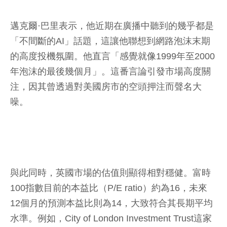
邁克爾·巴里表示，他近期在廣播中聽到的幾乎都是
「不間斷的AI」話題，這讓他聯想到網路泡沫末期
的高度投機氛圍。他直言「感覺就像1999年至2000
年泡沫的最後幾個月」。這番言論引發市場高度關
注，因其曾透過對美國房市的空頭押注而聲名大
噪。
與此同時，英國市場的估值則顯得相對穩健。富時
100指數目前的本益比（P/E ratio）約為16，未來
12個月的預測本益比則為14，大致符合其長期平均
水準。例如，City of London Investment Trust這家