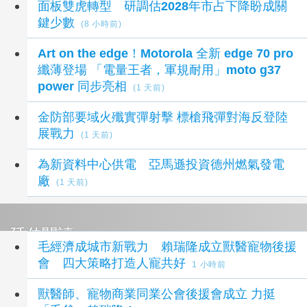
面板雙虎轉型 研調估2028年市占下降盼成關
鍵少數
(8 小時前)
Art on the edge！Motorola 全新 edge 70 pro
纖薄登場 「電量王者，軍規耐用」moto g37
power 同步亮相
(1 天前)
金防部要域火殲實彈射擊 標槍飛彈對海反登陸
展戰力
(1 天前)
為新資料中心供電 亞馬遜投資德州燃氣發電
廠
(1 天前)
延伸閱讀
毛經濟成城市新戰力 賴瑞隆成立獸醫寵物後援
會 四大策略打造人寵共好
1 小時前
獸醫師、寵物商業同業公會後援會成立 力挺