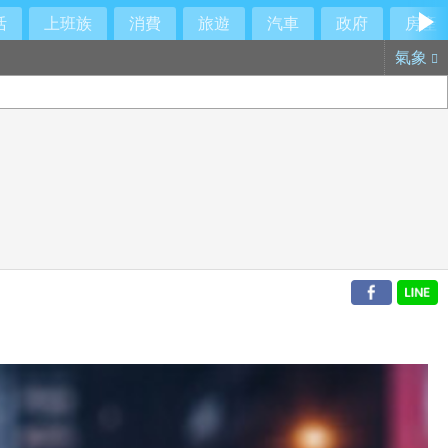
活
上班族
消費
旅遊
汽車
政府
房產
氣象