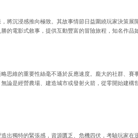
果，將沉浸感推向極致。其故事情節日益圍繞玩家決策展
勝的電影式敘事，提供互動豐富的冒險旅程，知名作品如
策略思維的重要性絲毫不遜於反應速度。龐大的社群、賽
，無論是經營農場、建造城市或發射火箭，從零開始建構
特的緊張感，資源匱乏、危機四伏，考驗玩家在逆境中求生的韌性。