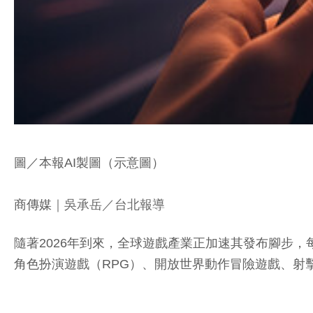
圖／本報AI製圖（示意圖）
商傳媒
｜吳承岳／台北報導
隨著2026年到來，全球遊戲產業正加速其發布腳步
角色扮演遊戲（RPG）、開放世界動作冒險遊戲、射