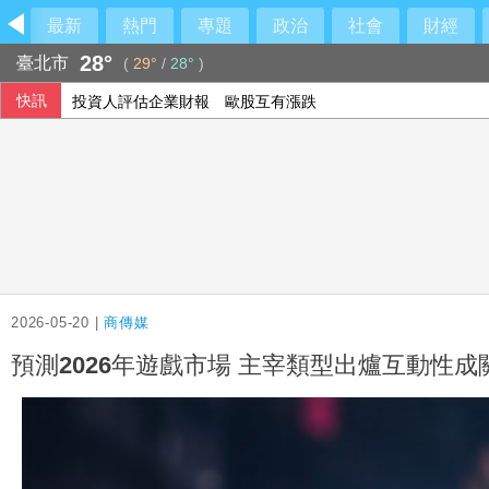
最新
熱門
專題
政治
社會
財經
28°
臺北市
(
29°
/
28°
)
快訊
投資人評估企業財報 歐股互有漲跌
阿波羅2475億收購廉航 擊退對手入主易捷航空
西班牙飛地移民危機 官員促歐盟用籌碼確保摩洛哥配合
2026-05-20 |
商傳媒
預測2026年遊戲市場 主宰類型出爐互動性成