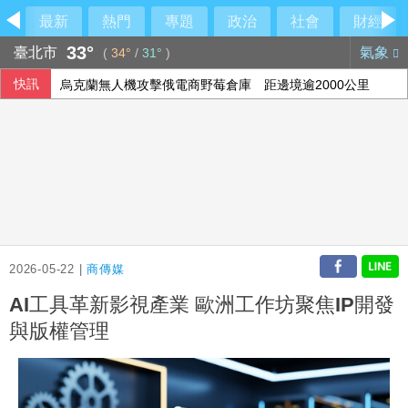
最新
熱門
專題
政治
社會
財經
33°
臺北市
氣象
(
34°
/
31°
)
快訊
烏克蘭無人機攻擊俄電商野莓倉庫 距邊境逾2000公里
尼泊爾政府傳在中國壓力下取消國際藏學研討會
美國擬祭多晶矽關稅15% 中國8家大廠表態反內捲
南港LaLaport裝潢鷹架倒塌疑砸人 北市府派員了解
2026-05-22 |
商傳媒
AI工具革新影視產業 歐洲工作坊聚焦IP開發
與版權管理