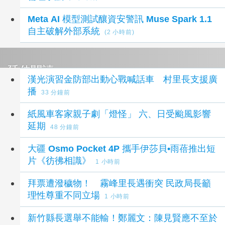
Meta AI 模型測試釀資安警訊 Muse Spark 1.1
自主破解外部系統
(2 小時前)
延伸閱讀
漢光演習金防部出動心戰喊話車 村里長支援廣
播
33 分鐘前
紙風車客家親子劇「燈怪」 六、日受颱風影響
延期
48 分鐘前
大疆 Osmo Pocket 4P 攜手伊莎貝•雨蓓推出短
片《彷彿相識》
1 小時前
拜票遭潑穢物！ 霧峰里長遇衝突 民政局長籲
理性尊重不同立場
1 小時前
新竹縣長選舉不能輸！鄭麗文：陳見賢應不至於