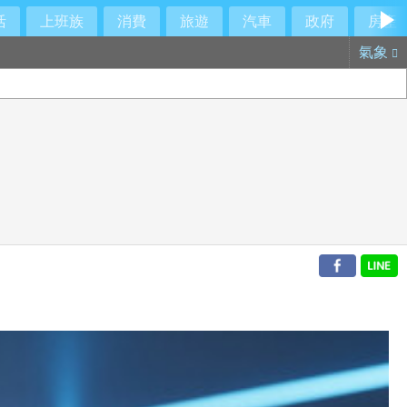
活
上班族
消費
旅遊
汽車
政府
房產
氣象