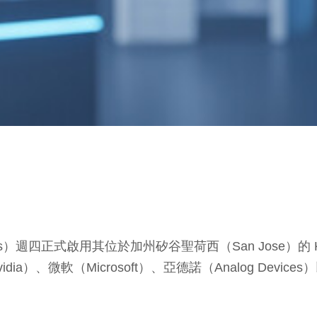
ies）週四正式啟用其位於加州矽谷聖荷西（San Jose）的 Kawa
dia）、微軟（Microsoft）、亞德諾（Analog Devi