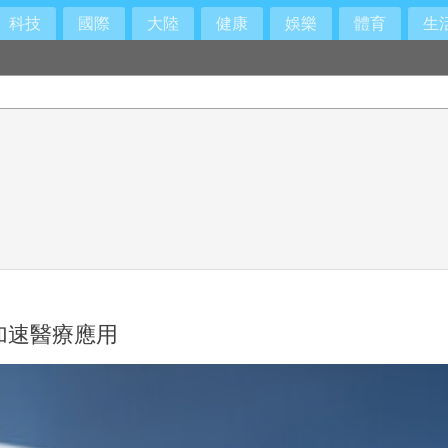
科技
國際
大陸
健康
娛樂
體育
生
加速醫療應用