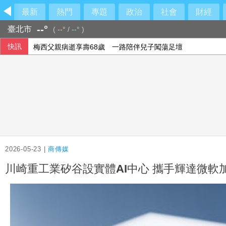
最新
熱門
專題
政治
社會
財經
--°
臺北市
(
--°
/
--°
)
快訊
梅西父親病逝享壽68歲 一路陪伴兒子闖蕩足壇
2026-05-23 |
商傳媒
川崎重工業矽谷設實體AI中心 攜手輝達微軟