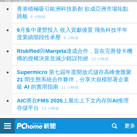
延伸閱讀
香港積極吸引歐洲科技新創 欲成亞洲市場拓點
跳板
8 小時前
6月集中運營投入 收入貢獻後置 飛魚科技半年
度業績階段性承壓
9 小時前
Riskified與Marqeta達成合作，旨在完善發卡機
構的授權決策並減少錯誤拒絕
10 小時前
Supermicro 第七屆年度開放式儲存高峰會匯聚
21 間生態系統合作夥伴，分享大規模部署企業
級 AI 的實用指南
11 小時前
AIC將在FMS 2026上展出上下文內存與AI推理
存儲平台
13 小時前