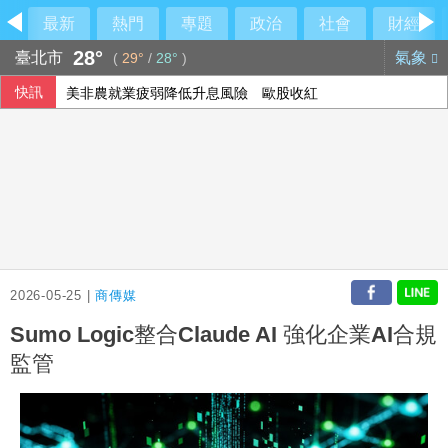
最新
熱門
專題
政治
社會
財經
28°
臺北市
氣象
(
29°
/
28°
)
快訊
美非農就業疲弱降低升息風險 歐股收紅
2026-05-25 |
商傳媒
Sumo Logic整合Claude AI 強化企業AI合規
監管