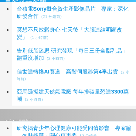
最新科技新聞
台積電Sony擬合資生產影像晶片 專家：深化
研發合作
(21 分鐘前)
冥想不只放鬆身心 七天後「大腦連結明顯改
變」
(1 小時前)
告別低脂迷思 研究發現「每日三份全脂乳品」
體重沒增加
(2 小時前)
佳世達轉換AI賽道 高階伺服器第4季出貨
(2 小
時前)
亞馬遜擬建天然氣電廠 每年排碳量恐達3300萬
噸
(2 小時前)
延伸閱讀
研究揭青少年心理健康可能受同儕影響 專家籲
「勿貼標籤」關心更重要
13 分鐘前