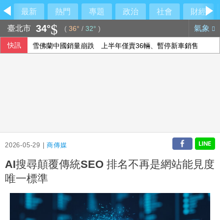
最新
熱門
專題
政治
社會
財經
34°
臺北市
氣象
(
36°
/
32°
)
快訊
雪佛蘭中國銷量崩跌 上半年僅賣36輛、暫停新車銷售
爽吃米其林錯過飛機？王育敏全甩鍋給「它」
台積電Sony擬合資生產影像晶片 專家：深化研發合作
研究揭青少年心理健康可能受同儕影響 專家籲「勿貼標籤」
2026-05-29 |
商傳媒
AI搜尋顛覆傳統SEO 排名不再是網站能見度
唯一標準