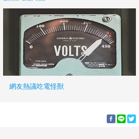
網友熱議吃電怪獸