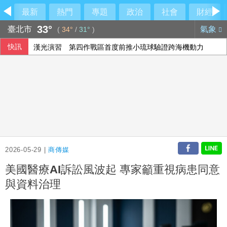
最新
熱門
專題
政治
社會
財經
33°
臺北市
氣象
(
34°
/
31°
)
快訊
漢光演習 第四作戰區首度前推小琉球驗證跨海機動力
藍批台糖成毒油事件破口 質疑「綠友友」掌權籲卓榮泰、石
鐵人好手江典祐期待亞運 用動漫名言激勵自己
雄獅上半年EPS 7.27元 下半年營收獲利可期
2026-05-29 |
商傳媒
美國醫療AI訴訟風波起 專家籲重視病患同意
與資料治理