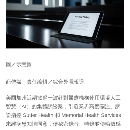
圖／示意圖
商傳媒
｜責任編輯／綜合外電報導
美國加州近期掀起一波針對醫療機構使用環境人工
智慧（AI）的集體訴訟案，引發業界高度關注。訴
訟指控 Sutter Health 和 Memorial Health Services
未經病患知情同意，便秘密錄音、轉錄並傳輸敏感