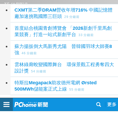
延伸閱讀
CXMT第二季DRAM營收年增716% 中國記憶體
廠加速挑戰國際三巨頭
29 分鐘前
首度結合桃園青創博覽會 「2026新創千里馬創
業競賽」打造一站式新創平台
33 分鐘前
蘇力揚扳倒大馬新秀尤陽 晉韓國羽球大師賽8
強
46 分鐘前
雲林綠廊蛻變國際舞台 環保景觀工程勇奪四大
設計獎
54 分鐘前
特斯拉Megapack助攻德州電網 Ørsted
500MWh儲能案正式上線
55 分鐘前