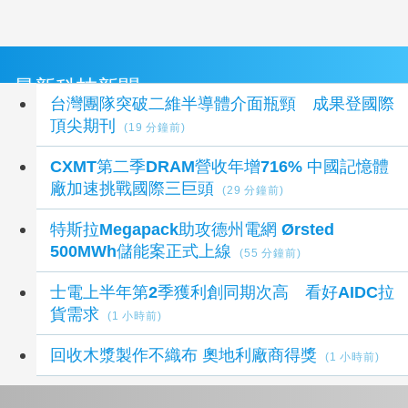
最新科技新聞
台灣團隊突破二維半導體介面瓶頸 成果登國際
頂尖期刊
(19 分鐘前)
CXMT第二季DRAM營收年增716% 中國記憶體
廠加速挑戰國際三巨頭
(29 分鐘前)
特斯拉Megapack助攻德州電網 Ørsted
500MWh儲能案正式上線
(55 分鐘前)
士電上半年第2季獲利創同期次高 看好AIDC拉
貨需求
(1 小時前)
回收木漿製作不織布 奧地利廠商得獎
(1 小時前)