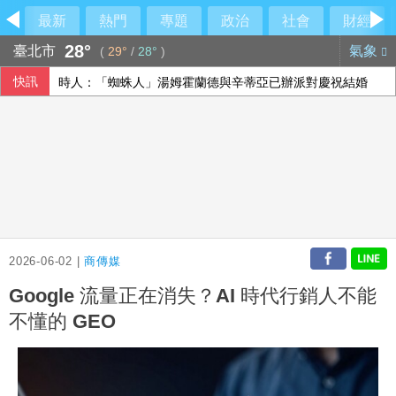
最新
熱門
專題
政治
社會
財經
28°
臺北市
氣象
(
29°
/
28°
)
快訊
時人：「蜘蛛人」湯姆霍蘭德與辛蒂亞已辦派對慶祝結婚
發現內部管理缺失 宏碁代表上任2天閃辭兆基屋管董座、退
2026-06-02 |
商傳媒
Google 流量正在消失？AI 時代行銷人不能
不懂的 GEO