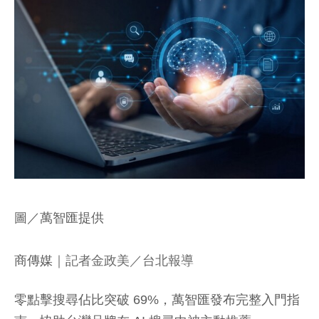
圖／萬智匯提供
商傳媒
｜記者金政美／台北報導
零點擊搜尋佔比突破 69%，萬智匯發布完整入門指