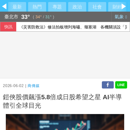
最新
熱門
專題
政治
社會
財經
33°
臺北市
氣象
(
34°
/
31°
)
快訊
《災害防救法》修法拍板增列海嘯、堰塞湖 各機關須設「災
重賞蔣萬安耳光？台北人認725凱道不成功
藍批台糖成毒油事件破口 質疑「綠友友」掌權籲卓榮泰、石
房地產稅改革案 首爾市民、專家憂衝擊租屋市場
2026-06-02 |
商傳媒
鎧俠股價飆漲5.8倍成日股希望之星 AI半導
體引全球目光