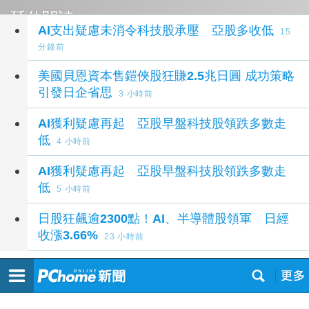
延伸閱讀
AI支出疑慮未消令科技股承壓 亞股多收低
15
分鐘前
美國貝恩資本售鎧俠股狂賺2.5兆日圓 成功策略
引發日企省思
3 小時前
AI獲利疑慮再起 亞股早盤科技股領跌多數走
低
4 小時前
AI獲利疑慮再起 亞股早盤科技股領跌多數走
低
5 小時前
日股狂飆逾2300點！AI、半導體股領軍 日經
收漲3.66%
23 小時前