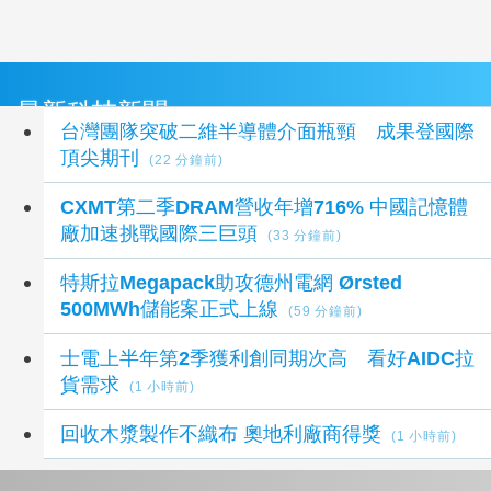
最新科技新聞
台灣團隊突破二維半導體介面瓶頸 成果登國際
頂尖期刊
(22 分鐘前)
CXMT第二季DRAM營收年增716% 中國記憶體
廠加速挑戰國際三巨頭
(33 分鐘前)
特斯拉Megapack助攻德州電網 Ørsted
500MWh儲能案正式上線
(59 分鐘前)
士電上半年第2季獲利創同期次高 看好AIDC拉
貨需求
(1 小時前)
回收木漿製作不織布 奧地利廠商得獎
(1 小時前)