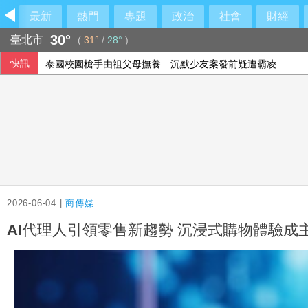
最新
熱門
專題
政治
社會
財經
30°
臺北市
(
31°
/
28°
)
快訊
泰國校園槍手由祖父母撫養 沉默少友案發前疑遭霸凌
2026-06-04 |
商傳媒
AI代理人引領零售新趨勢 沉浸式購物體驗成