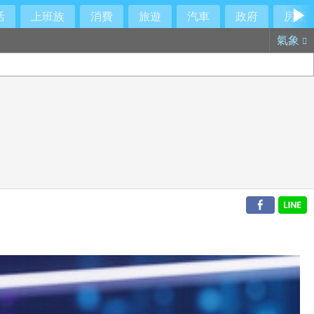
活
上班族
消費
旅遊
汽車
政府
房產
氣象