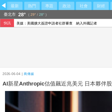
最新
熱門
專題
政治
社會
財經
28°
臺北市
(
29°
/
28°
)
快訊
美媒：美國擴大簽證申請者社群審查 納入外國記者
西班牙飛地移民危機 官員促歐盟用籌碼確保摩洛哥配合
FCC主席：限制中國機器人進口 旨在提振美國產能
2026-06-04 |
商傳媒
AI新星Anthropic估值飆近兆美元 日本夥