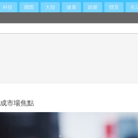
科技
國際
大陸
健康
娛樂
體育
生
伴股成市場焦點