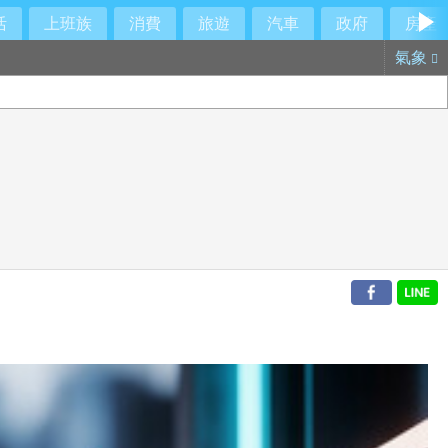
活
上班族
消費
旅遊
汽車
政府
房產
氣象