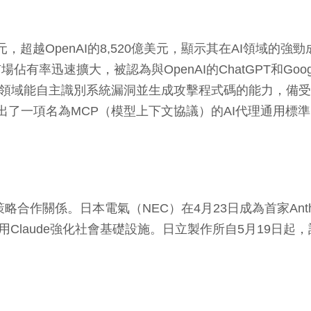
億美元，超越OpenAI的8,520億美元，顯示其在AI領域的強勁
場佔有率迅速擴大，被認為與OpenAI的ChatGPT和Goo
在安全領域能自主識別系統漏洞並生成攻擊程式碼的能力，備受矚
c近期提出了一項名為MCP（模型上下文協議）的AI代理通
立策略合作關係。日本電氣（NEC）在4月23日成為首家An
Claude強化社會基礎設施。日立製作所自5月19日起，