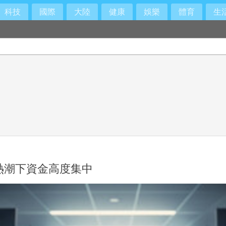
科技
國際
大陸
健康
娛樂
體育
生
禁見
熱潮下資金高度集中