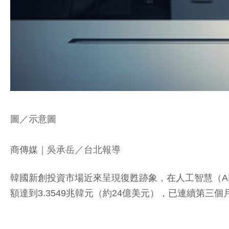
圖／示意圖
商傳媒
｜吳承岳／台北報導
韓國新創投資市場近來呈現復甦跡象，在人工智慧（AI
額達到3.3549兆韓元（約24億美元），已連續第三