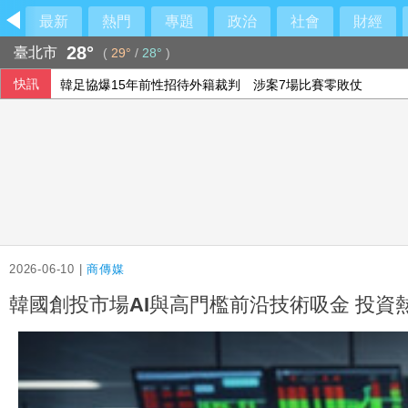
最新
熱門
專題
政治
社會
財經
28°
臺北市
(
29°
/
28°
)
快訊
韓足協爆15年前性招待外籍裁判 涉案7場比賽零敗仗
台東農業處長涉圖利「議長家族的渡假村」 從交保變成羈押
檢方抗告成功 台東農業處長涉圖利羈押禁見
海巡漢光演習、防颱同步進行 守護海疆國安
2026-06-10 |
商傳媒
韓國創投市場AI與高門檻前沿技術吸金 投資