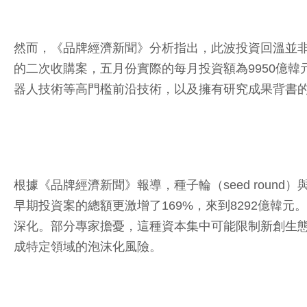
然而，《品牌經濟新聞》分析指出，此波投資回溫並非全面
的二次收購案，五月份實際的每月投資額為9950億
器人技術等高門檻前沿技術，以及擁有研究成果背書
根據《品牌經濟新聞》報導，種子輪（seed round）與
早期投資案的總額更激增了169%，來到8292億韓
深化。部分專家擔憂，這種資本集中可能限制新創生
成特定領域的泡沫化風險。