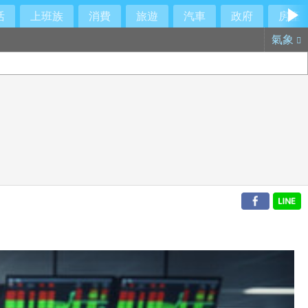
活
上班族
消費
旅遊
汽車
政府
房產
氣象