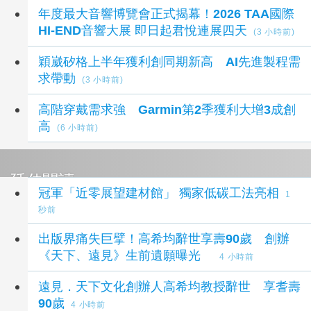
年度最大音響博覽會正式揭幕！2026 TAA國際
HI-END音響大展 即日起君悅連展四天
(3 小時前)
穎崴矽格上半年獲利創同期新高 AI先進製程需
求帶動
(3 小時前)
高階穿戴需求強 Garmin第2季獲利大增3成創
高
(6 小時前)
延伸閱讀
冠軍「近零展望建材館」 獨家低碳工法亮相
1
秒前
出版界痛失巨擘！高希均辭世享壽90歲 創辦
《天下、遠見》生前遺願曝光
4 小時前
遠見．天下文化創辦人高希均教授辭世 享耆壽
90歲
4 小時前