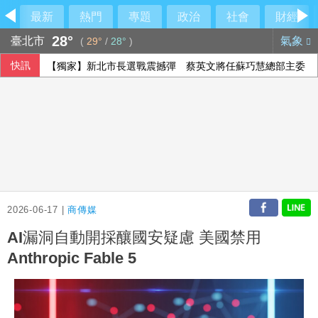
最新
熱門
專題
政治
社會
財經
28°
臺北市
氣象
(
29°
/
28°
)
快訊
【獨家】新北市長選戰震撼彈 蔡英文將任蘇巧慧總部主委
2026-06-17 |
商傳媒
AI漏洞自動開採釀國安疑慮 美國禁用
Anthropic Fable 5