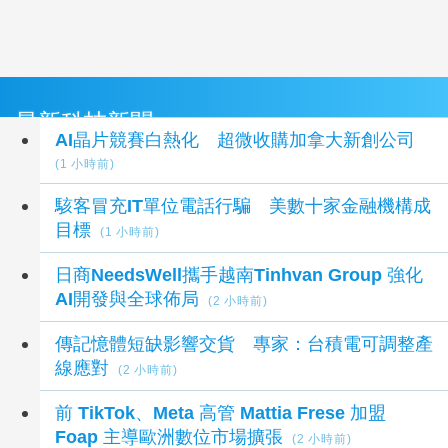
最新科技新聞
AI晶片競賽白熱化 超微收購加拿大新創公司
(1 小時前)
駭客冒充IT單位電話行騙 美數十家金融機構成
目標
(1 小時前)
日商NeedsWell攜手越南Tinhvan Group 強化
AI開發與全球佈局
(2 小時前)
傳記憶體短缺影響交貨 專家：台積電可調整產
線應對
(2 小時前)
前 TikTok、Meta 高管 Mattia Frese 加盟
Foap 主導歐洲數位市場擴張
(2 小時前)