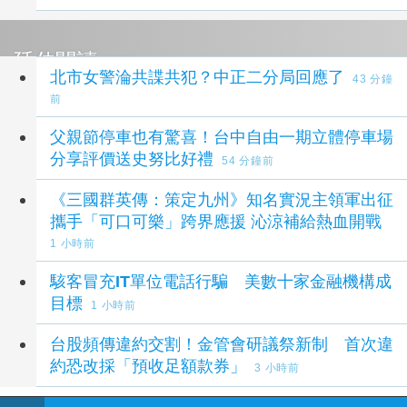
延伸閱讀
北市女警淪共諜共犯？中正二分局回應了
43 分鐘
前
父親節停車也有驚喜！台中自由一期立體停車場
分享評價送史努比好禮
54 分鐘前
《三國群英傳：策定九州》知名實況主領軍出征
攜手「可口可樂」跨界應援 沁涼補給熱血開戰
1 小時前
駭客冒充IT單位電話行騙 美數十家金融機構成
目標
1 小時前
台股頻傳違約交割！金管會研議祭新制 首次違
約恐改採「預收足額款券」
3 小時前