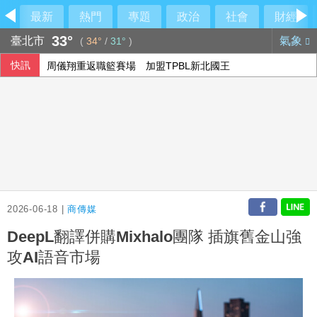
最新
熱門
專題
政治
社會
財經
33°
臺北市
氣象
(
34°
/
31°
)
快訊
周儀翔重返職籃賽場 加盟TPBL新北國王
阿根廷私有財產法引民怨 數千人抗議與警方爆發衝突
陳時中稱曾提醒疫苗掮客 陳智菡怒列時間軸
公視反凍刪預算連署7天破15萬 喊話：公共媒體屬於每位台
2026-06-18 |
商傳媒
DeepL翻譯併購Mixhalo團隊 插旗舊金山強
攻AI語音市場