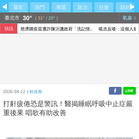
最新
熱門
專題
政治
社會
財經
30°
臺北市
氣象
(
31°
/
29°
)
快訊
慈濟購疫苗遭詐陳沂譏政府「洗記憶」 呱吉反嗆：這個人最
打工領薪遭誘進投資坑 刑事局揭隱蔽性詐術
印尼野火延燒近1週 當局關閉爪哇島國家公園
裴倫德：IPAC拒反中標籤 各國議會逐漸認清中共樣貌
2026-04-12 |
科技島
打鼾疲倦恐是警訊！醫揭睡眠呼吸中止症嚴
重後果 唱歌有助改善