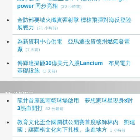
power 同步亮相
(20 小時前)
金防部要域火殲實彈射擊 標槍飛彈對海反登陸
展戰力
(21 小時前)
為新資料中心供電 亞馬遜投資德州燃氣發電
廠
(1 天前)
傳輝達擬砸30億美元入股Lancium 布局電力
基礎設施
(1 天前)
延伸閱讀
龍井首座風雨籃球場啟用 夢想家球星現身3對
3熱血開打
52 分鐘前
教育文化盃全國圍棋公開賽首度移師林內 劉建
國：讓圍棋文化向下扎根、走進地方
1 小時前