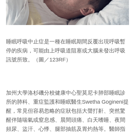
睡眠呼吸中止症是一種在睡眠期間反覆出現呼吸暫
停的疾病，可能由上呼吸道阻塞或大腦未發出呼吸
訊號所致。（圖／123RF）
加州大學洛杉磯分校健康中心聖莫尼卡肺部睡眠診
所的肺科、重症監護和睡眠醫生Swetha Gogineni提
醒，常見但容易忽略的症狀包括大聲打鼾、突然驚
醒伴隨喘氣或窒息感、晨間頭痛、白天嗜睡、夜間
頻尿、盜汗、心悸、腿部抽筋及胃灼熱等。醫師指