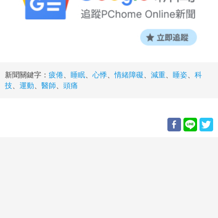
新聞關鍵字：
疲倦
、
睡眠
、
心悸
、
情緒障礙
、
減重
、
睡姿
、
科
技
、
運動
、
醫師
、
頭痛