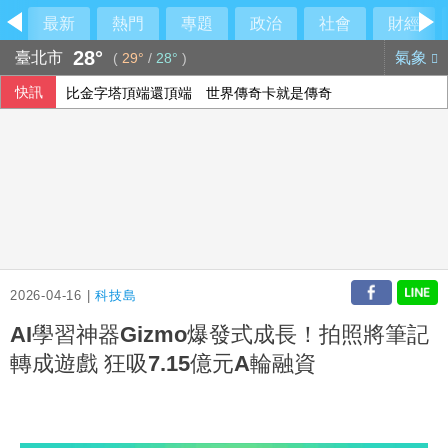
最新
熱門
專題
政治
社會
財經
28°
臺北市
氣象
(
29°
/
28°
)
快訊
比金字塔頂端還頂端 世界傳奇卡就是傳奇
美氣候變遷推升高溫 2026年7月創史上最熱紀錄
外溢保單保費年增1.5倍 實物給付型銷量腰斬
2026-04-16 |
科技島
AI學習神器Gizmo爆發式成長！拍照將筆記
轉成遊戲 狂吸7.15億元A輪融資