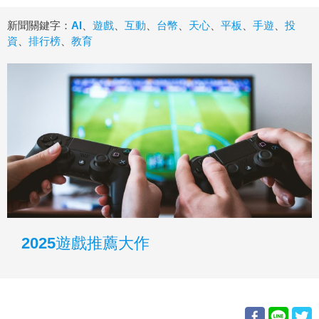
新聞關鍵字：
AI
、
遊戲
、
互動
、
台幣
、
天心
、
平板
、
手遊
、
投
資
、
排行榜
、
教育
2025遊戲推薦大作