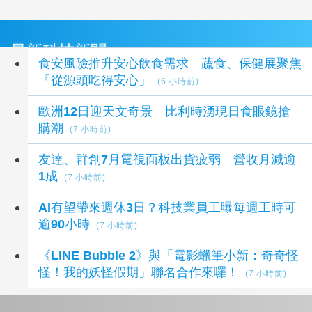
最新科技新聞
食安風險推升安心飲食需求 蔬食、保健展聚焦
「從源頭吃得安心」
(6 小時前)
歐洲12日迎天文奇景 比利時湧現日食眼鏡搶
購潮
(7 小時前)
友達、群創7月電視面板出貨疲弱 營收月減逾
1成
(7 小時前)
AI有望帶來週休3日？科技業員工曝每週工時可
逾90小時
(7 小時前)
《LINE Bubble 2》與「電影蠟筆小新：奇奇怪
怪！我的妖怪假期」聯名合作來囉！
(7 小時前)