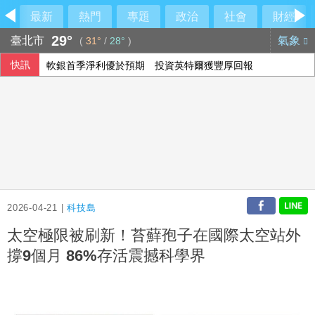
最新
熱門
專題
政治
社會
財經
29°
臺北市
氣象
(
31°
/
28°
)
快訊
軟銀首季淨利優於預期 投資英特爾獲豐厚回報
設局詐騙慈濟10.6億 前彰化律師公會理事長陳昱瑄續押禁見
國銀個人放款旺 6月大增2575億寫史上單月新高
在野質疑NCC主秘協商預算 政院：委員全出缺所致
2026-04-21 |
科技島
太空極限被刷新！苔蘚孢子在國際太空站外
撐9個月 86%存活震撼科學界