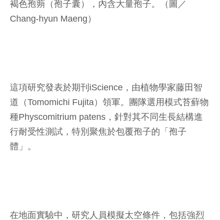
褐色孢蒴（孢子囊），內含大量孢子。（圖／
Chang-hyun Maeng）
這項研究發表於期刊iScience，由植物學家藤田智
道（Tomomichi Fujita）領軍。團隊選用模式苔蘚物
種Physcomitrium patens，針對其不同生長結構進
行耐受性測試，特別聚焦於包覆孢子的「孢子
體」。
在地面實驗中，研究人員模擬太空條件，包括強烈