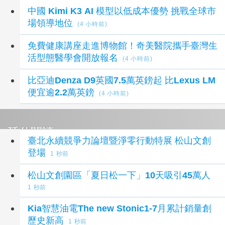
中國 Kimi K3 AI 模型以低成本優勢 挑戰全球市
場領導地位
(4 小時前)
免費健康講座走進博物館！奇美醫院攜手臺灣生
活型態醫學會開放報名
(4 小時前)
比亞迪Denza D9英國7.5萬英鎊起 比Lexus LM
便宜逾2.2萬英鎊
(4 小時前)
延伸閱讀
臺北永續競爭力論壇暨淨零行動特展 松山文創
登場
1 秒前
松山文創園區「夏日松一下」10天吸引45萬人
1 秒前
Kia智慧油電The new Stonic1-7月累計銷量創
歷史新高
1 秒前