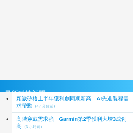
最新科技新聞
穎崴矽格上半年獲利創同期新高 AI先進製程需
求帶動
(47 分鐘前)
高階穿戴需求強 Garmin第2季獲利大增3成創
高
(3 小時前)