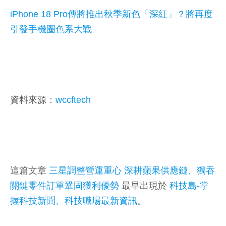
iPhone 18 Pro傳將推出秋季新色「深紅」？將再度
引發手機圈色系大戰
資料來源：
wccftech
這篇文章
三星調整營運重心 深耕蘋果供應鏈、獨吞
關鍵零件訂單鞏固獲利優勢
最早出現於
科技島-掌
握科技新聞、科技職場最新資訊
。