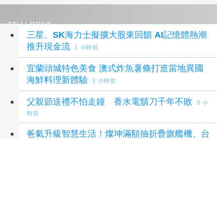
延伸閱讀
三星、SK海力士擬擴大股東回饋 AI記憶體熱潮
推升現金流
1 小時前
宜蘭頭城特色美食 澳式炸魚薯條打造當地異國
海鮮料理新體驗
3 小時前
父親節送禮不怕走鐘 香水電鬍刀千年不敗
9 小
時前
爸氣升級智慧生活！燦坤滿額抽折疊旗艦機、台
灣大 3C 豪禮最低 0 元帶回家
9 小時前
《Trove》限時任務「太陽女神皈依儀式」今日
起登場 挑戰成為艾莉西亞騎士
18 小時前