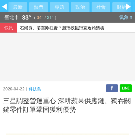
最新
熱門
專題
政治
社會
財經
33°
臺北市
氣象
(
34°
/
31°
)
快訊
石崇良、姜至剛扛責？殷瑋挖鐵證直攻賴清德
美國爆墨西哥辣椒染沙門氏菌 全美27州345人感染
荷莫茲海峽可望重啟通航 金價連4漲創7週來高點
府：總統與團隊進行萬鈞演練 檢視指揮體系應變
2026-04-22 |
科技島
三星調整營運重心 深耕蘋果供應鏈、獨吞關
鍵零件訂單鞏固獲利優勢