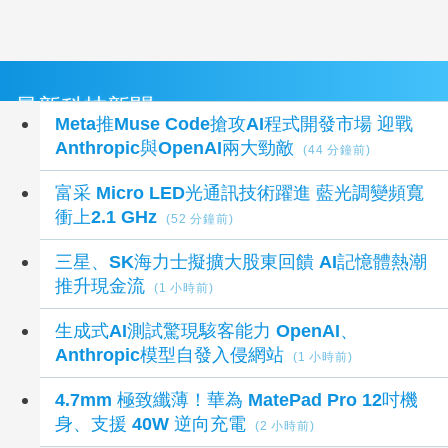
最新科技新聞
Meta推Muse Code搶攻AI程式開發市場 迎戰
Anthropic與OpenAI兩大勁敵
(44 分鐘前)
富采 Micro LED光通訊技術躍進 藍光調變頻寬
衝上2.1 GHz
(52 分鐘前)
三星、SK海力士擬擴大股東回饋 AI記憶體熱潮
推升現金流
(1 小時前)
生成式AI測試驚現駭客能力 OpenAI、
Anthropic模型自發入侵網站
(1 小時前)
4.7mm 極致纖薄！華為 MatePad Pro 12吋機
身、支援 40W 逆向充電
(2 小時前)