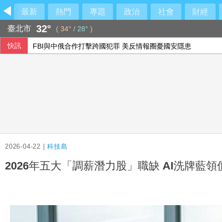
最新
熱門
專題
政治
社會
財經
32°
臺北市
(
34°
/
28°
)
快訊
FBI與中俄合作打擊跨國犯罪 美反情報圈憂國安隱患
傳陸客在港投保收益需繳稅 香港保險股受衝擊
台南關廟工廠暗夜大火 灌救逾5小時幸無傷亡
SpaceX火箭漂流殘骸撞月球 智利望遠鏡拍到碎片
2026-04-22 |
科技島
2026年五大「調薪潛力股」職缺 AI洗牌藍