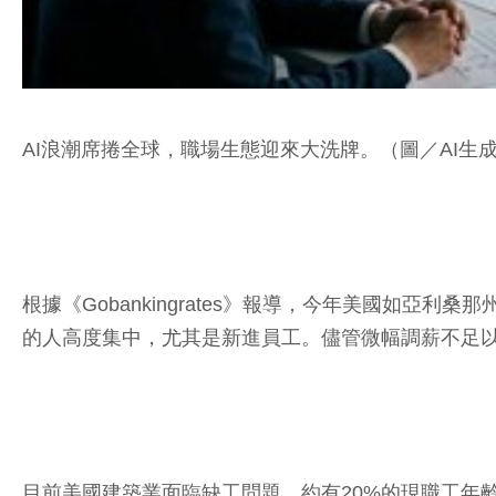
AI浪潮席捲全球，職場生態迎來大洗牌。（圖／AI生
根據《Gobankingrates》報導，今年美國如
的人高度集中，尤其是新進員工。儘管微幅調薪不足
目前美國建築業面臨缺工問題，約有20%的現職工年