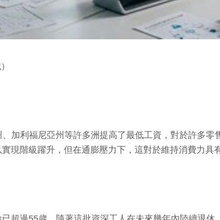
成）
亞利桑那州、加利福尼亞州等許多洲提高了最低工資，對於許
以實現階級躍升，但在通膨壓力下，這對於維持消費力具
齡已超過55歲。隨著這批資深工人在未來幾年內陸續退