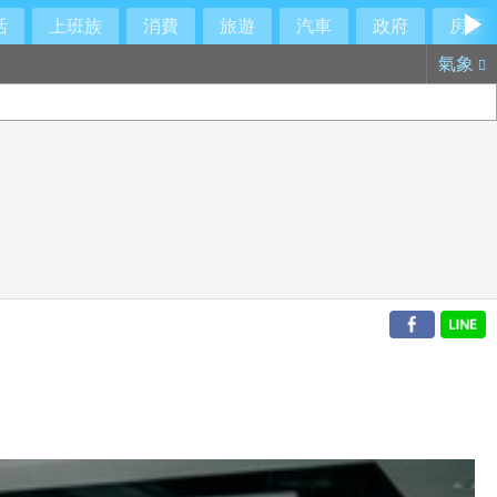
活
上班族
消費
旅遊
汽車
政府
房產
氣象