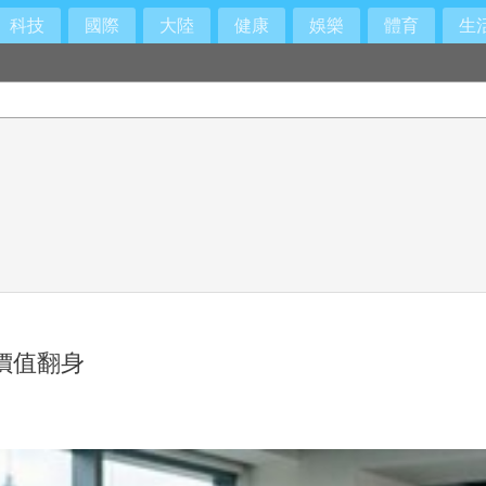
科技
國際
大陸
健康
娛樂
體育
生
領價值翻身