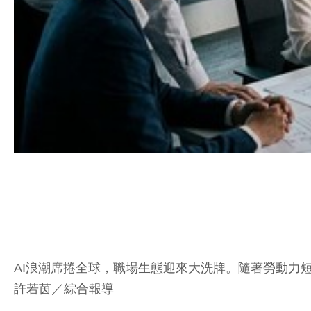
AI浪潮席捲全球，職場生態迎來大洗牌。隨著勞動力短
許若茵／綜合報導