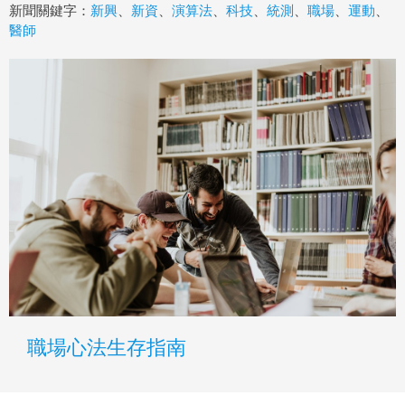
新聞關鍵字：
新興
、
新資
、
演算法
、
科技
、
統測
、
職場
、
運動
、
醫師
職場心法生存指南