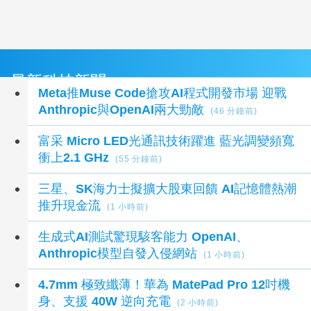
最新科技新聞
Meta推Muse Code搶攻AI程式開發市場 迎戰
Anthropic與OpenAI兩大勁敵
(46 分鐘前)
富采 Micro LED光通訊技術躍進 藍光調變頻寬
衝上2.1 GHz
(55 分鐘前)
三星、SK海力士擬擴大股東回饋 AI記憶體熱潮
推升現金流
(1 小時前)
生成式AI測試驚現駭客能力 OpenAI、
Anthropic模型自發入侵網站
(1 小時前)
4.7mm 極致纖薄！華為 MatePad Pro 12吋機
身、支援 40W 逆向充電
(2 小時前)