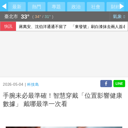
最新
熱門
專題
政治
社會
財經
33°
臺北市
氣象
(
34°
/
31°
)
快訊
蔣萬安、沈伯洋通通不留了 「東發號」刷白漆抹去兩人簽名
石崇良、姜至剛扛責？殷瑋挖鐵證直攻賴清德
荷莫茲海峽可望重啟通航 金價連4漲創7週來高點
華郵：不滿被瞞彈藥告罄 川普厲責赫格塞斯
2026-05-04 |
科技島
手腕未必最準確！智慧穿戴「位置影響健康
數據」 戴哪最準一次看