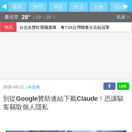
最新
熱門
專題
政治
社會
財經
28°
臺北市
氣象
(
29°
/
28°
)
快訊
台北永豐旺寶職業隊 奪T3X台灣聯賽台北站冠軍
李逸洋批原爆典禮矮化台灣 長崎市稱與去年同無降格
傳土耳其限制商船入黑海 官員：船舶通行依然順暢
伊朗最高領袖行蹤成謎 國營媒體：總統近期見過他
2026-05-11 |
科技島
別從Google贊助連結下載Claude！恐讓駭
客竊取個人隱私