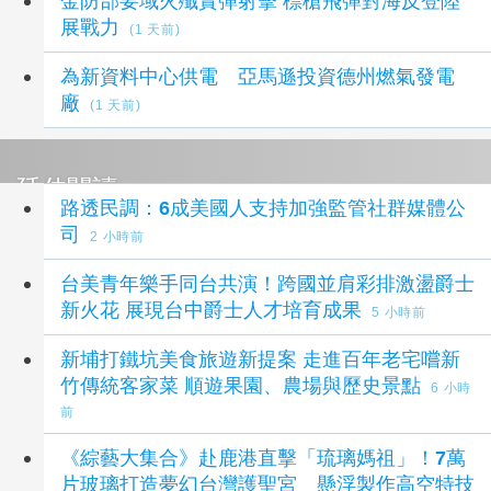
金防部要域火殲實彈射擊 標槍飛彈對海反登陸
展戰力
(1 天前)
為新資料中心供電 亞馬遜投資德州燃氣發電
廠
(1 天前)
延伸閱讀
路透民調：6成美國人支持加強監管社群媒體公
司
2 小時前
台美青年樂手同台共演！跨國並肩彩排激盪爵士
新火花 展現台中爵士人才培育成果
5 小時前
新埔打鐵坑美食旅遊新提案 走進百年老宅嚐新
竹傳統客家菜 順遊果園、農場與歷史景點
6 小時
前
《綜藝大集合》赴鹿港直擊「琉璃媽祖」！7萬
片玻璃打造夢幻台灣護聖宮 懸浮製作高空特技