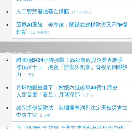
人工智慧避險基金慘賠
(11 小時前)
因應AI風險 美專家：關鍵在建構防禦又不拖慢
創新
(12 小時前)
延伸閱讀
跨國極限24小時挑戰！高雄警政與企業界聯手
登頂富士山 揭密「辦案與創業」背後的鋼鐵毅
力
1 天前
月球地圖重畫了！嫦娥六號改寫43億年歷史
人類首度「看見」月球深部
2 天前
政院提修災防法 海嘯堰塞湖列法定天然災害由
中央主管
2 天前
文山區個性化花束 台北質感花藝品牌展現自成