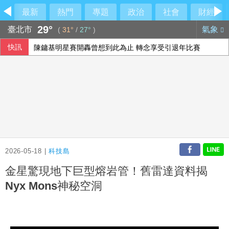
最新
熱門
專題
政治
社會
財經
29°
臺北市
氣象
(
31°
/
27°
)
快訊
陳鏞基明星賽開轟曾想到此為止 轉念享受引退年比賽
兆基案 內政部：督促業者積極履約或轉讓契約
空腹運動好不好？中醫教你掌握最佳運動時機
荷莫茲海峽再傳船隻遇襲 阿聯控伊朗攻擊國營油輪
2026-05-18 |
科技島
金星驚現地下巨型熔岩管！舊雷達資料揭
Nyx Mons神秘空洞