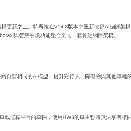
架構更新之上。特斯拉在V14.3版本中重新改寫AI編譯架
obotaxi與智慧召喚功能整合至同一套神經網路架構。
路自駕相同的AI模型，提升對行人、障礙物與其他車輛
 4）車載運算平台的車輛，使用HW3的車主暫時無法享有相