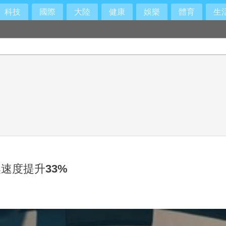
科技
國際
大陸
健康
娛樂
體育
生
速度提升33%