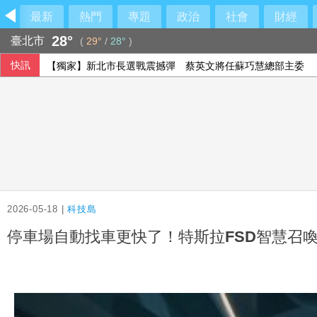
最新
熱門
專題
政治
社會
財經
28°
臺北市
(
29°
/
28°
)
快訊
【獨家】新北市長選戰震撼彈 蔡英文將任蘇巧慧總部主委
2026-05-18 |
科技島
停車場自動找車更快了！特斯拉FSD智慧召喚