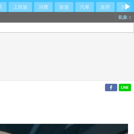
活
上班族
消費
旅遊
汽車
政府
房產
氣象