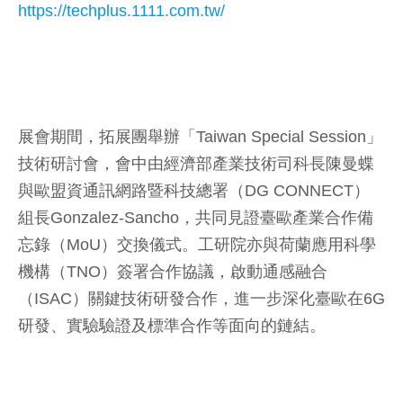
https://techplus.1111.com.tw/
展會期間，拓展團舉辦「Taiwan Special Session」
技術研討會，會中由經濟部產業技術司科長陳曼蝶
與歐盟資通訊網路暨科技總署（DG CONNECT）
組長Gonzalez-Sancho，共同見證臺歐產業合作備
忘錄（MoU）交換儀式。工研院亦與荷蘭應用科學
機構（TNO）簽署合作協議，啟動通感融合
（ISAC）關鍵技術研發合作，進一步深化臺歐在6G
研發、實驗驗證及標準合作等面向的鏈結。