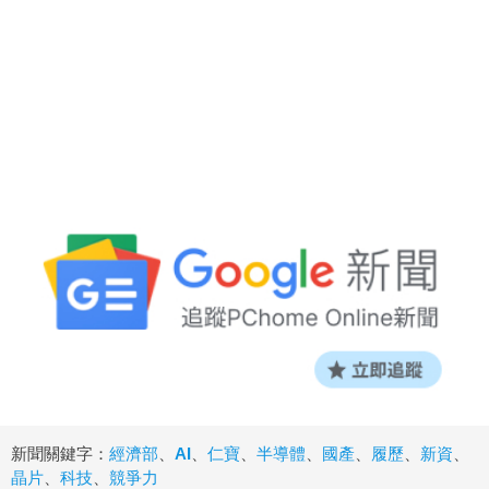
新聞關鍵字：
經濟部
、
AI
、
仁寶
、
半導體
、
國產
、
履歷
、
新資
、
晶片
、
科技
、
競爭力