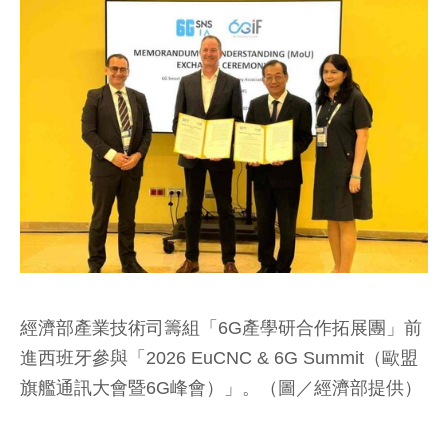
經濟部產業技術司籌組「6G產學研合作拓展團」前
進西班牙參與「2026 EuCNC & 6G Summit（歐盟
旗艦通訊大會暨6G峰會）」。（圖／經濟部提供）