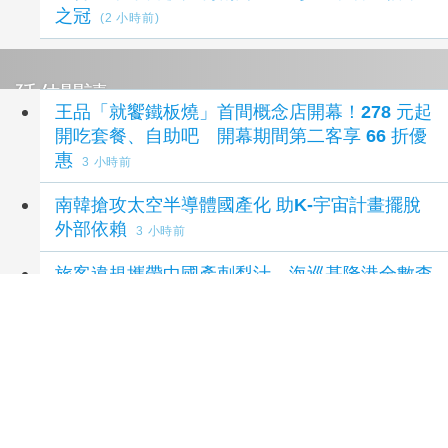
之冠
(2 小時前)
延伸閱讀
王品「就饗鐵板燒」首間概念店開幕！278 元起
開吃套餐、自助吧 開幕期間第二客享 66 折優
惠
3 小時前
南韓搶攻太空半導體國產化 助K-宇宙計畫擺脫
外部依賴
3 小時前
旅客違規攜帶中國產刺梨汁 海巡基隆港全數查
扣送辦
5 小時前
中國貴州刺梨原汁違規入台 海巡員落實邊境查
驗起獲3箱
5 小時前
大安、虎尾農會強強聯手打造「飛虎大聯盟」
中市農業局助攻品牌升級
6 小時前