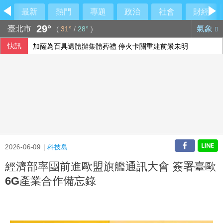
最新
熱門
專題
政治
社會
財經
29°
臺北市
氣象
(
31°
/
28°
)
快訊
加薩為百具遺體辦集體葬禮 停火卡關重建前景未明
美國擬祭多晶矽關稅15% 台廠評估衝擊有限
外野助殺王連霸中 郭天信喊話挑戰生涯百助殺
強震侵襲後 日本熊本縣約2000處農業基礎設施受損
2026-06-09 |
科技島
經濟部率團前進歐盟旗艦通訊大會 簽署臺歐
6G產業合作備忘錄