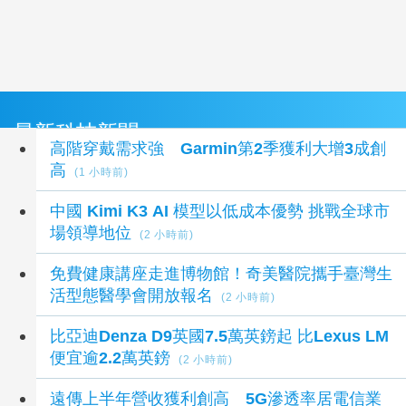
最新科技新聞
高階穿戴需求強 Garmin第2季獲利大增3成創
高
(1 小時前)
中國 Kimi K3 AI 模型以低成本優勢 挑戰全球市
場領導地位
(2 小時前)
免費健康講座走進博物館！奇美醫院攜手臺灣生
活型態醫學會開放報名
(2 小時前)
比亞迪Denza D9英國7.5萬英鎊起 比Lexus LM
便宜逾2.2萬英鎊
(2 小時前)
遠傳上半年營收獲利創高 5G滲透率居電信業