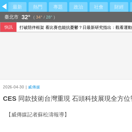
最新
熱門
專題
政治
社會
財經
32°
臺北市
(
34°
/
28°
)
快訊
打破陪伴框架 看比賽也能抗憂鬱？日最新研究指出：觀看運動
炸彈無人機闖機場 德國啟動反恐調查視同新型威脅
辦女警洩個資查到共諜案 前雲林縣長秘書等人遭訴
2026-04-30 |
威傳媒
CES 同款技術台灣重現 石頭科技展現全方
【威傳媒記者蘇松濤報導】