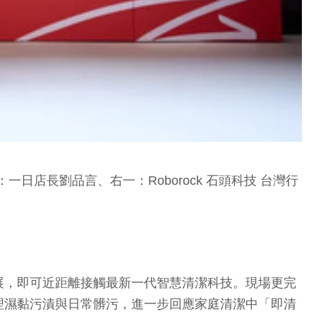
店長劉品言、右一：Roborock 石頭科技 台灣行
，即可近距離接觸最新一代智慧清潔科技。現場更完
理濕黏污漬與日常髒污，進一步回應家庭清潔中「即清