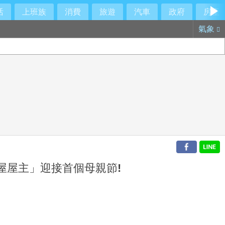
活
上班族
消費
旅遊
汽車
政府
房產
氣象
屋屋主」迎接首個母親節!