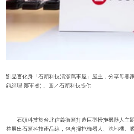
劉品言化身「石頭科技清潔萬事屋」屋主，分享母嬰家庭
銷經理 鄭軍睿) 。圖／石頭科技提供
石頭科技於台北信義街頭打造巨型掃拖機器人主題快
整展出石頭科技產品線，包含掃拖機器人、洗地機、