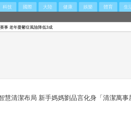
科技
國際
大陸
健康
娛樂
體育
生
賽事 老年憂鬱症風險降低3成
位智慧清潔布局 新手媽媽劉品言化身「清潔萬事