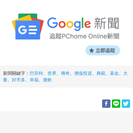
新聞關鍵字：
巴菲特
、
世界
、
傳奇
、
價值投資
、
典範
、
基金
、
大
量
、
好市多
、
幸福
、
微軟