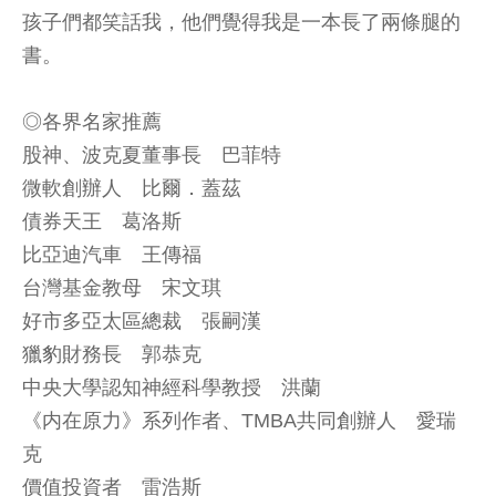
孩子們都笑話我，他們覺得我是一本長了兩條腿的
書。
◎各界名家推薦
股神、波克夏董事長 巴菲特
微軟創辦人 比爾．蓋茲
債券天王 葛洛斯
比亞迪汽車 王傳福
台灣基金教母 宋文琪
好市多亞太區總裁 張嗣漢
獵豹財務長 郭恭克
中央大學認知神經科學教授 洪蘭
《内在原力》系列作者、TMBA共同創辦人 愛瑞
克
價值投資者 雷浩斯