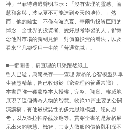
神」巴菲特透過聲明表示：「沒有查理的靈感、智
慧和參與，波克夏不可能達到今天的地位。」然
而，他的離世，不僅有波克夏、華爾街投資巨頭的
悼念，全世界的投資者、愛好思考學習的人，都懷
念他對市場的獨到見解、對價值投資的看法，以及
看來平凡卻受用一生的「普通常識」。
■一翻開書，窮查理的風采躍然紙上
哲人已逝，典範長存——查理‧蒙格的心智模型與畢
生智慧精華，皆已收錄於《窮查理的普通常識》。
本書是唯一獲蒙格本人授權，完整、翔實、權威地
展現了這個傳奇人物的智慧。收錄11篇主要的公開
演講稿，有他最標誌性的多元思維模型、逆向思
考，以及魯拉帕路薩效應等。貫穿全書的是蒙格展
示出來的聰慧、機智，其令人敬服的價值觀和深不