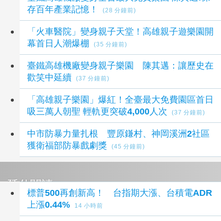
存百年產業記憶！
(28 分鐘前)
「火車醫院」變身親子天堂！高雄親子遊樂園開
幕首日人潮爆棚
(35 分鐘前)
臺鐵高雄機廠變身親子樂園 陳其邁：讓歷史在
歡笑中延續
(37 分鐘前)
「高雄親子樂園」爆紅！全臺最大免費園區首日
吸三萬人朝聖 輕軌更突破4,000人次
(37 分鐘前)
中市防暴力量扎根 豐原鎌村、神岡溪洲2社區
獲衛福部防暴戲劇獎
(45 分鐘前)
延伸閱讀
標普500再創新高！ 台指期大漲、台積電ADR
上漲0.44%
14 小時前