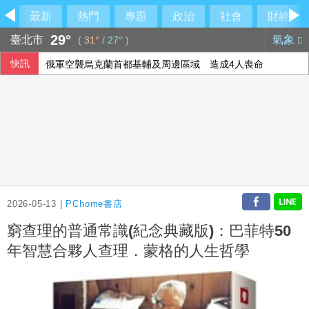
最新
熱門
專題
政治
社會
財經
29°
臺北市
氣象
(
31°
/
27°
)
快訊
俄軍空襲烏克蘭首都基輔及周邊區域 造成4人喪命
備戰反封鎖！管碧玲赴左營驗證海巡平戰轉換
今彩539第115192期 頭獎1注中獎
2026-05-13 |
PChome書店
窮查理的普通常識(紀念典藏版)：巴菲特50
年智慧合夥人查理．蒙格的人生哲學