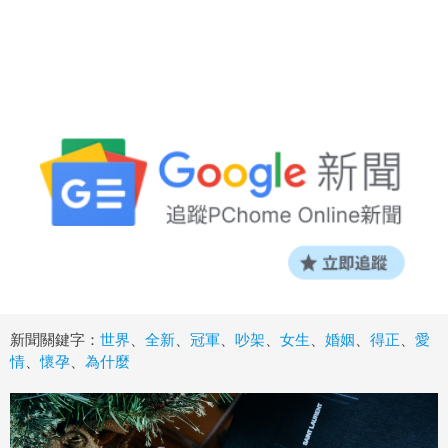
新聞關鍵字：
世界
、
全新
、
冠軍
、
吵架
、
女生
、
婚姻
、
得正
、
愛
情
、
懷孕
、
為什麼