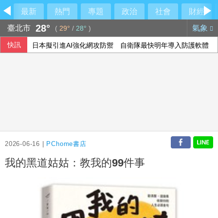
最新
熱門
專題
政治
社會
財經
28°
臺北市
氣象
(
29°
/
28°
)
快訊
日本擬引進AI強化網攻防禦 自衛隊最快明年導入防護軟體
北市年輕女子住家產子夭折 檢方殺人罪聲押法院飭回
羅戈8局失1分優質先發 兄弟系列賽橫掃雄鷹
颱風白海豚影響 香港氣溫39.8度破歷史紀錄
2026-06-16 |
PChome書店
我的黑道姑姑：教我的99件事