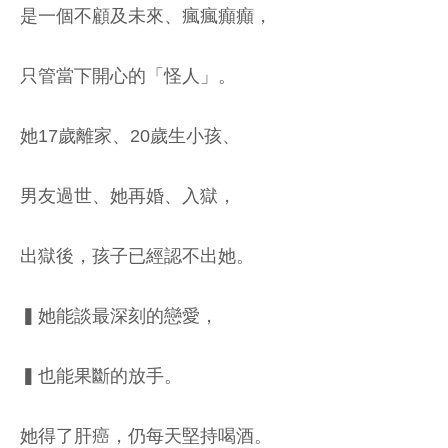
是一個不顧及未來、瘋瘋癲癲，
只管當下開心的「怪人」。
她17歲離家、20歲生小孩、
男友過世、她再婚、入獄，
出獄後，孩子已經認不出她。
▍她能談最深刻的戀愛，
▍也能果斷的放手。
她得了肝癌，仍每天堅持喝酒。