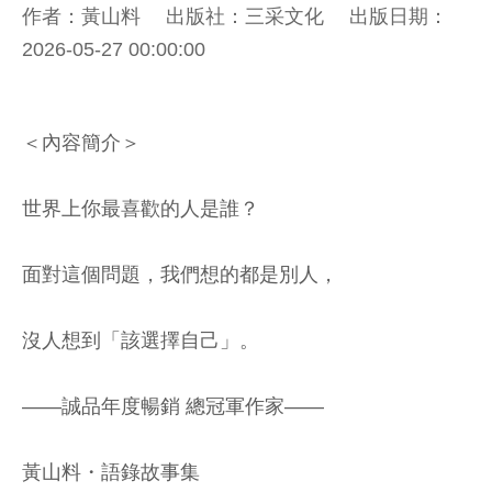
作者：黃山料 出版社：三采文化 出版日期：
2026-05-27 00:00:00
＜內容簡介＞
世界上你最喜歡的人是誰？
面對這個問題，我們想的都是別人，
沒人想到「該選擇自己」。
――誠品年度暢銷 總冠軍作家――
黃山料・語錄故事集