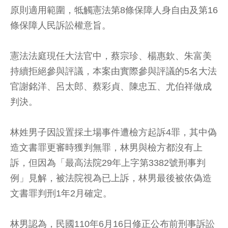
原則適用範圍，牴觸憲法第8條保障人身自由及第16
條保障人民訴訟權意旨。
憲法法庭現任大法官中，蔡宗珍、楊惠欽、朱富美
持續拒絕參與評議，本案由實際參與評議的5名大法
官謝銘洋、呂太郎、蔡彩貞、陳忠五、尤伯祥做成
判決。
林姓男子因設置採土場事件遭檢方起訴4罪，其中偽
造文書罪更審時獲判無罪，林男與檢方都沒有上
訴，但因為「最高法院29年上字第3382號刑事判
例」見解，被法院視為已上訴，林男最後被依偽造
文書罪判刑1年2月確定。
林男認為，民國110年6月16日修正公布前刑事訴訟