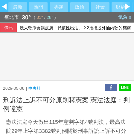
最新
熱門
專題
政治
社會
財經
30°
臺北市
氣象
(
31°
/
28°
)
快訊
洗太乾淨會讓皮膚「代償性出油」？2招擺脫外油內乾的穩膚
不只跳舞翻筋斗 生成式AI視覺搶攻人形機器人聰明大腦
因應AI風險 美專家：關鍵在建構防禦又不拖慢創新
川普重啟撤換理事庫克行動 再攻擊聯準會獨立性
2026-05-08 |
中央社
刑訴法上訴不可分原則釋憲案 憲法法庭：判
例違憲
憲法法庭今天做出115年憲判字第4號判決，最高法
院29年上字第3382號判例關於刑事訴訟上訴不可分