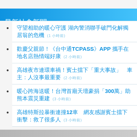
最新社會新聞
守望相助的暖心守護 湖內警消聯手破門化解獨
居翁的危機
(1 小時前)
歡慶父親節！《台中通TCPASS》APP 攜手在
地名店熱情端好康
(2 小時前)
高雄夜市連環車禍！賓士擋下「重大事故」 車
主：人沒事最重要
(2 小時前)
暖心跨海送暖！台灣首廟天壇豪捐「300萬」助
熊本震災重建
(3 小時前)
高雄特斯拉暴衝連撞12車 網友感謝賓士擋下
衝擊：救了很多人
(3 小時前)