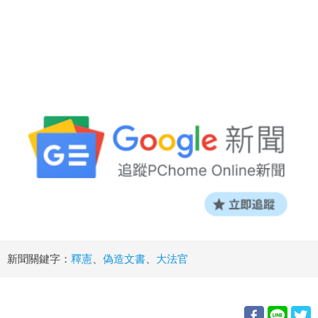
新聞關鍵字：
釋憲
、
偽造文書
、
大法官