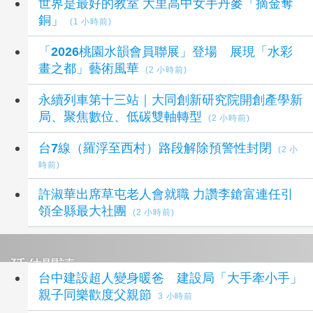
世界是最好的教室 大里高中女手丹麥「摘金奪
銅」
(1 小時前)
「2026桃園水韻會員聯展」登場 展現「水彩
畫之都」藝術風華
(2 小時前)
永續列車第十三站｜大同創新研究院開創產學新
局、聚焦數位、低碳雙軸轉型
(2 小時前)
台7線（羅浮至西村）路段解除預警性封閉
(2 小
時前)
許淑華出席草屯老人會就職 力讚李鎗富連任引
領全縣最大社團
(2 小時前)
延伸閱讀
台中建設超人變身暖爸 建設局「大手牽小手」
親子同樂歡度父親節
3 小時前