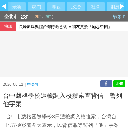
最新
熱門
專題
政治
社會
財經
28°
臺北市
氣象
(
29°
/
28°
)
快訊
長崎原爆典禮台灣待遇惹議 日網友質疑「顧忌中國」
傳土耳其限制商船入黑海 官員：船舶通行依然順暢
台北永豐旺寶職業隊 奪T3X台灣聯賽台北站冠軍
印尼破獲1.3噸K他命走私市價37億元 遭扣留船員含台籍
2026-05-11 |
中央社
台中葳格學校遭檢調入校搜索查背信 暫列
他字案
台中市葳格國際學校8日遭檢調入校搜索，台灣台中
地方檢察署今天表示，以背信罪等暫列「他」字案