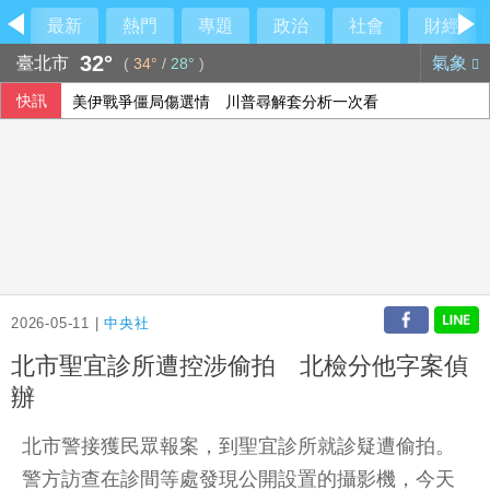
最新
熱門
專題
政治
社會
財經
32°
臺北市
氣象
(
34°
/
28°
)
快訊
美伊戰爭僵局傷選情 川普尋解套分析一次看
李灝宇替補2打數未敲安 拚MLB台將單季最多安卡關
115年度總預算案卡關 蔡其昌喊話趕快協商討論
颱風白海豚侵襲日本沖繩3傷 各地實施交管
2026-05-11 |
中央社
北市聖宜診所遭控涉偷拍 北檢分他字案偵
辦
北市警接獲民眾報案，到聖宜診所就診疑遭偷拍。
警方訪查在診間等處發現公開設置的攝影機，今天