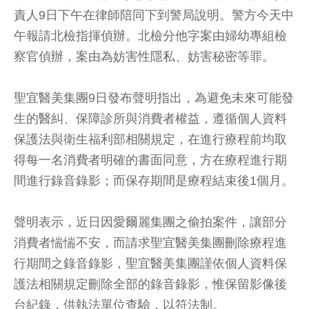
責人9日下午在律師陪同下到警局說明。警方今天中
午報請北檢指揮偵辦。北檢分他字案由婦幼專組檢
察官偵辦，案由為妨害性隱私、妨害秘密等罪。
聖宜醫美集團9日發布聲明指出，為避免未來可能發
生的醫糾、保障診所與消費者權益，遵循個人資料
保護法與衛生福利部相關規定，在進行療程前均取
得每一名消費者明確的書面同意，方在療程進行期
間進行錄音錄影；而保存期間是療程結束後1個月。
聲明表示，近日因愛爾麗集團之偷拍案件，讓部分
消費者惴惴不安，而請求聖宜醫美集團刪除療程進
行期間之錄音錄影，聖宜醫美集團謹依個人資料保
護法相關規定刪除全部的錄音錄影，惟保留影像後
台紀錄，供執法單位查驗，以符法制。