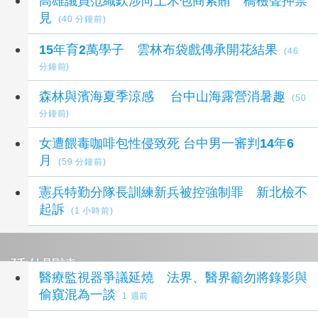
高雄議員范織欽涉向土木包商索賄 橋檢聲押禁
見
(40 分鐘前)
​​​15年育2萬學子 雲林布袋戲傳承開花結果
(46
分鐘前)
森林與濱海夏季涼感 台中山海露營消暑趣
(50
分鐘前)
女遭餵毒咖啡包性侵致死 台中男一審判14年6
月
(59 分鐘前)
憲兵特勤分隊長訓練新兵被控強制罪 新北檢不
起訴
(1 小時前)
延伸閱讀
醫療監視器爭議延燒 法界、醫界籲勿將錄影與
偷窺混為一談
1 週前