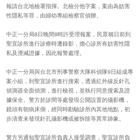
報請台北地檢署指揮。北檢分他字案，案由為妨害
性隱私等罪，由婦幼專組檢察官偵辦。
中正一分局8日晚間8時許受理報案，民眾稱日前到
聖宜診所進行診療時遭錄影，擔心診所有妨害性隱
私及湮滅證據，因此報警處理。
中正一分局與台北市刑事警察大隊科偵隊9日組成專
案小組，到聖宜診所進行搜索，透過紅外線反針孔
偵測器全面偵測，進行檢視，並執行同意搜索及證
據保全。警方於診間等處發現公開設置的攝影機，
鏡頭有朝病床側，經同時勘驗診所內其他地點，初
步清查未發現針孔攝影機或被拆除等異常跡象。
警方另通知聖宜診所負責人接受調查，聖宜診所負