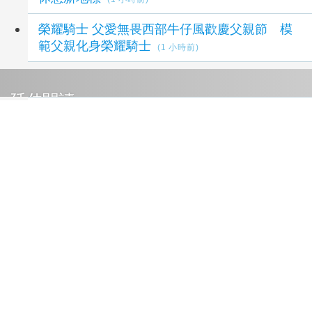
榮耀騎士 父愛無畏西部牛仔風歡慶父親節 模
範父親化身榮耀騎士
(1 小時前)
延伸閱讀
埔里鎮能高長青書畫學會會員聯合展 匯聚各界
期盼盛大登場
1 小時前
榮耀騎士 父愛無畏西部牛仔風歡慶父親節 模
範父親化身榮耀騎士
1 小時前
FJM 第二屆國際雙年會 9 月台南登場 同步啟動
愛心公益推廣
1 小時前
父愛不說出口 田中24位「水手爸爸」用行動
守家
2 小時前
父親節4千人夜跑「雙潭」嗨翻嘉義 黃敏惠鳴