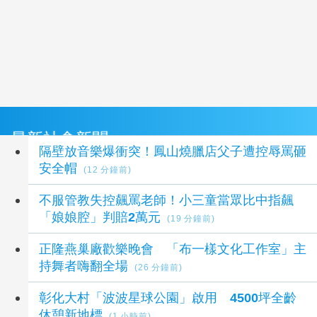
最新社會新聞
隔壁放音樂爆衝突！鳳山燒臘店父子遭控辱罵砸
安全帽
(12 分鐘前)
不服管教失控飆罵老師！小三童當眾比中指飆
「娘娘腔」判賠2萬元
(19 分鐘前)
正隆燕巢廠歡樂晚會 「布一樣文化工作室」主
持舞者嗨翻全場
(26 分鐘前)
彰化大村「波波星球公園」啟用 4500坪全齡
休憩新地標
(1 小時前)