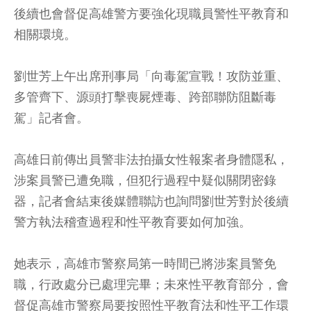
後續也會督促高雄警方要強化現職員警性平教育和
相關環境。
劉世芳上午出席刑事局「向毒駕宣戰！攻防並重、
多管齊下、源頭打擊喪屍煙毒、跨部聯防阻斷毒
駕」記者會。
高雄日前傳出員警非法拍攝女性報案者身體隱私，
涉案員警已遭免職，但犯行過程中疑似關閉密錄
器，記者會結束後媒體聯訪也詢問劉世芳對於後續
警方執法稽查過程和性平教育要如何加強。
她表示，高雄市警察局第一時間已將涉案員警免
職，行政處分已處理完畢；未來性平教育部分，會
督促高雄市警察局要按照性平教育法和性平工作環