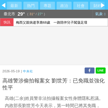
最新
熱門
專題
政治
社會
財經
29°
臺北市
氣象
(
31°
/
27°
)
快訊
梅西父親病逝享壽68歲 一路陪伴兒子闖蕩足壇
2026-05-19 |
中央社
高雄警涉偷拍報案女 劉世芳：已免職並強化
性平
高雄(二余)姓員警非法拍攝報案女性身體隱私惹議。
內政部長劉世芳今天表示，第一時間已將其免職，