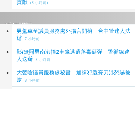
貢獻
(8 小時前)
延伸閱讀
男駕車至議員服務處外揚言開槍 台中警逮人法
辦
7 小時前
影/無照男南港撞2車肇逃遺落毒菸彈 警循線逮
人送辦
8 小時前
大聲嗆議員服務處秘書 通緝犯還亮刀涉恐嚇被
逮
8 小時前
江和樹服務處遭揚言開槍 警方火速8小時內逮
嫌送辦
9 小時前
守護知本捷地爾環境 共同杜絕非法棄置廢棄
物
11 小時前