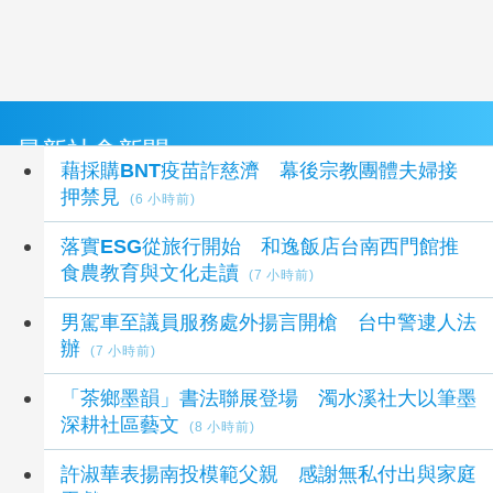
最新社會新聞
藉採購BNT疫苗詐慈濟 幕後宗教團體夫婦接
押禁見
(6 小時前)
落實ESG從旅行開始 和逸飯店台南西門館推
食農教育與文化走讀
(7 小時前)
男駕車至議員服務處外揚言開槍 台中警逮人法
辦
(7 小時前)
「茶鄉墨韻」書法聯展登場 濁水溪社大以筆墨
深耕社區藝文
(8 小時前)
許淑華表揚南投模範父親 感謝無私付出與家庭