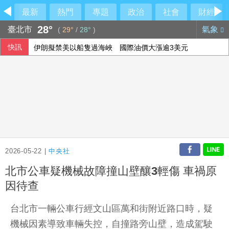
最新
熱門
專題
政治
社會
財經
28°
臺北市
氣象
(
29°
/
28°
)
快訊
伊朗擬禁美以船隻過海峽 國際油價大漲逾3美元
美公布就業報告前夕 美股多收黑
美媒：北京不滿對台軍售 美國防官員訪中受阻
2026-05-22 |
中央社
北市公車疑機械故障撞山壁釀3輕傷 車禍原
因待查
台北市一輛公車行經文山區萬和街附近路口時，疑
機械因素導致車輛失控，自撞路旁山壁，造成駕駛